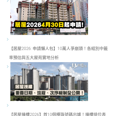
【居屋2026: 申請懶人包】10萬人爭崩頭！各組別中籤
率預估與五大屋苑實地分析
【居屋揀樓2026】首10個攪珠號碼出爐！揀樓排位表