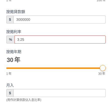
1
%
100
%
按揭貸款額
$
按揭利率
%
按揭年期
30
年
1
年
30
年
月入
$
(用作計算供款佔入息比率)