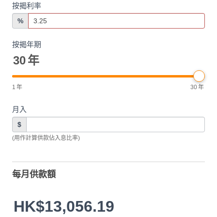
按揭利率
%
按揭年期
30
年
1
年
30
年
月入
$
(用作計算供款佔入息比率)
每月供款額
HK$13,056.19