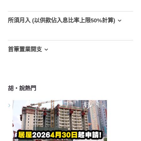
所須月入 (以供款佔入息比率上限50%計算)
首筆置業開支
胡‧說熱門