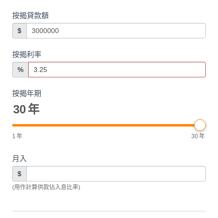
按揭貸款額
$
按揭利率
%
按揭年期
30
年
1
年
30
年
月入
$
(用作計算供款佔入息比率)