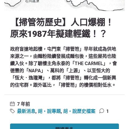
【掃管笏歷史】人口爆棚！
原來1987年擬建輕鐵！？
政府盲搶地起樓，屯門東「掃管笏」早年就成為供地
來源之一，由麵粉陸續發展成麵包後，這些屋苑也陸
續入伙。除了驗樓主角永泰的「THE CARMEL」，會
德豐的「NAPA」、萬科的「上源」、以至恒大的
「恆大．逸瓏灣」，都將「掃管笏」轉化成一個新興
的住宅群。跟外區比，「掃管笏」的樓價相對低水。
7 年前
最新消息
,
胡‧說專題
,
胡‧說歷史檔案
1