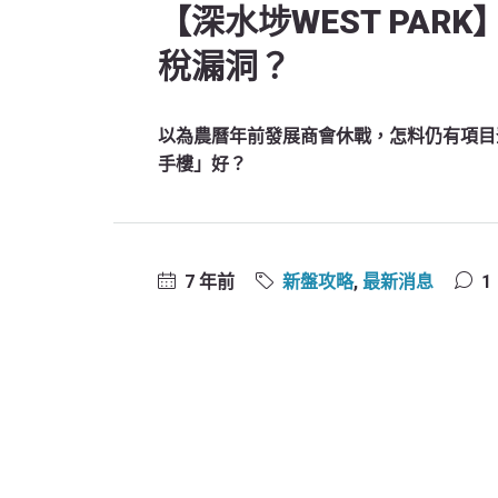
【深水埗WEST PA
稅漏洞？
以為農曆年前發展商會休戰，怎料仍有項目
手樓」好？
7 年前
新盤攻略
,
最新消息
1