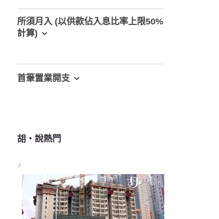
所須月入 (以供款佔入息比率上限50%
計算)
首筆置業開支
胡‧說熱門