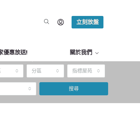
立刻放盤
家優惠放送!
關於我們
區
分區
指標屋苑
搜尋