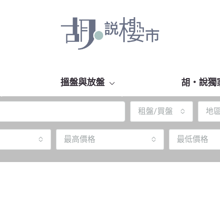
搵盤與放盤
胡‧說獨
租盤/買盤
地
最高價格
最低價格