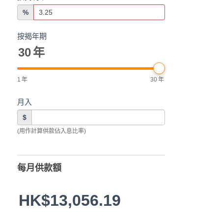
%
按揭年期
30
年
1
年
30
年
月入
$
(用作計算供款佔入息比率)
每月供款額
HK$13,056.19