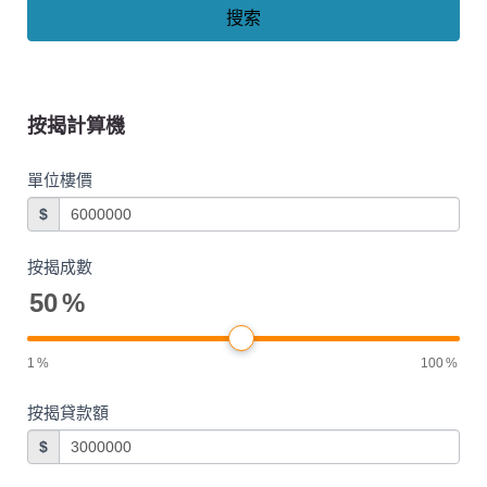
搜索
按揭計算機
單位樓價
$
按揭成數
50
%
1
%
100
%
按揭貸款額
$