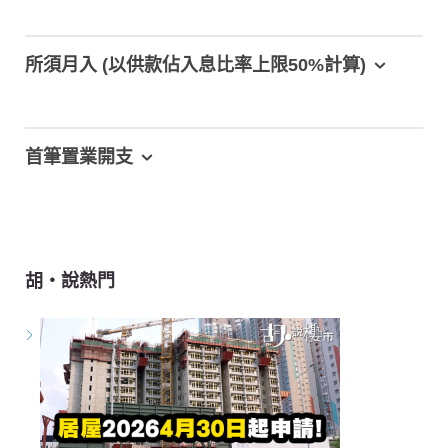
所須月入 (以供款佔入息比率上限50%計算)
首筆置業開支
胡‧說熱門