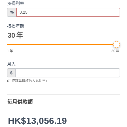
按揭利率
%
按揭年期
30
年
1
年
30
年
月入
$
(用作計算供款佔入息比率)
每月供款額
HK$13,056.19