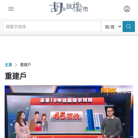
主頁
重建戶
重建戶