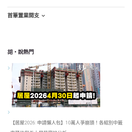
首筆置業開支
胡‧說熱門
【居屋2026: 申請懶人包】10萬人爭崩頭！各組別中籤