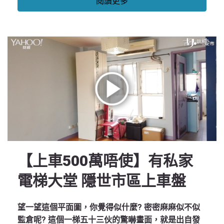
閱讀更多
【上車500萬唔使】有私家
電梯大堂 隱世市區上車盤
望一望這個平面圖，你覺得似什麼? 密密麻麻似不似
監倉呢? 這個一梯五十三伙的驚嚇畫面，就是出自發