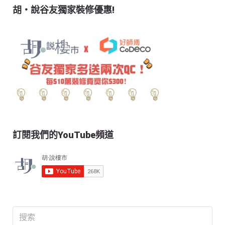
胡‧說谷友獨家裝修優惠!
訂閱我們的YouTube頻道