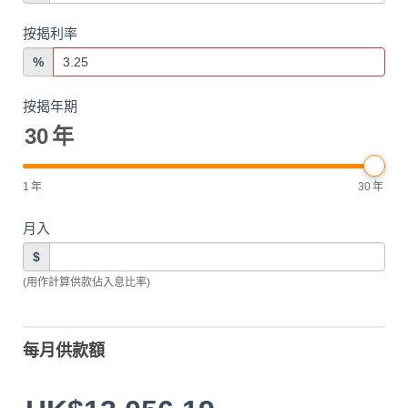
按揭利率
%
按揭年期
30
年
1
年
30
年
月入
$
(用作計算供款佔入息比率)
每月供款額