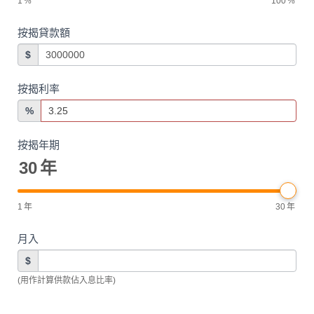
1
%
100
%
按揭貸款額
$
按揭利率
%
按揭年期
30
年
1
年
30
年
月入
$
(用作計算供款佔入息比率)