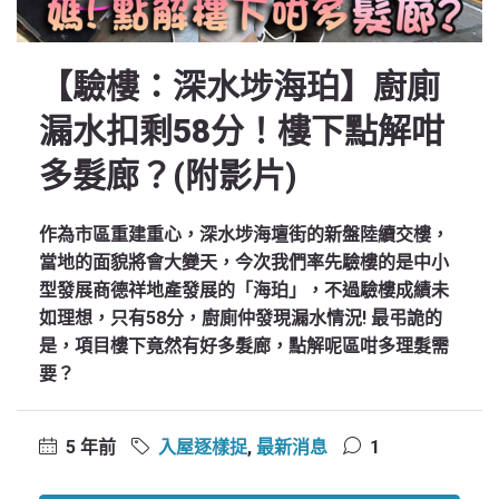
【驗樓：深水埗海珀】廚廁
漏水扣剩58分！樓下點解咁
多髮廊？(附影片)
作為市區重建重心，深水埗海壇街的新盤陸續交樓，
當地的面貌將會大變天，今次我們率先驗樓的是中小
型發展商德祥地產發展的「海珀」，不過驗樓成績未
如理想，只有58分，廚廁仲發現漏水情況! 最弔詭的
是，項目樓下竟然有好多髮廊，點解呢區咁多理髮需
要？
5 年前
入屋逐樣捉
,
最新消息
1