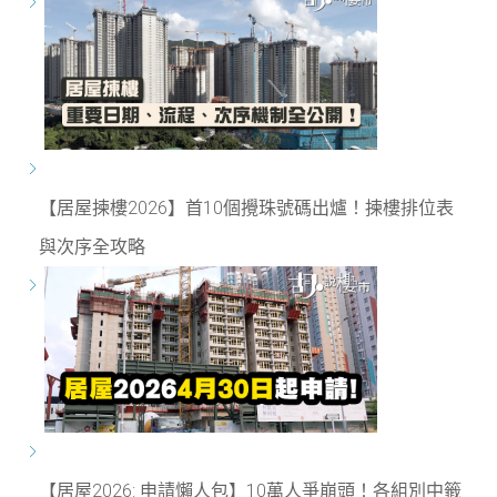
【居屋揀樓2026】首10個攪珠號碼出爐！揀樓排位表
與次序全攻略
【居屋2026: 申請懶人包】10萬人爭崩頭！各組別中籤