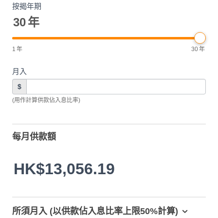
按揭年期
30
年
1
年
30
年
月入
$
(用作計算供款佔入息比率)
每月供款額
HK$13,056.19
所須月入 (以供款佔入息比率上限50%計算)