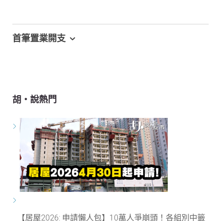
首筆置業開支
胡‧說熱門
【居屋2026: 申請懶人包】10萬人爭崩頭！各組別中籤