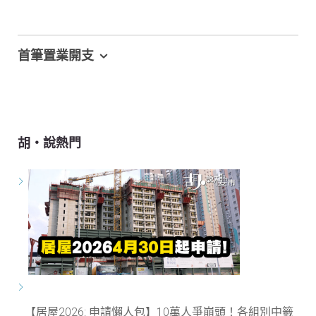
首筆置業開支
胡‧說熱門
【居屋2026: 申請懶人包】10萬人爭崩頭！各組別中籤