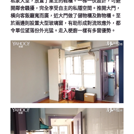
私家大堂，放置了業主的鞋櫃。一梯一伙設計，可避
開鄰舍騷擾，完全享受自主的私隱空間。推開大門，
橫向客飯廳寬而廣，近大門做了儲物櫃及飾物櫃。至
於兩邊則設置大型玻璃窗，有助形成對流效應外，都
令單位望落份外光猛。走入梗廚一樣有多窗優勢。