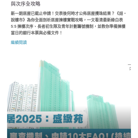
與次序全攻略
新一期居屋已截止申請！交表後何時才公佈居屋攪珠結果？《胡‧
說樓市》為你全面剖析居屋揀樓實戰攻略，一文看清最新綠白表
5:5 揀樓次序、長者初生隊及青年計劃籌號機制，並教你準備揀樓
當日的銀行本票與必備文件！
繼續閱讀