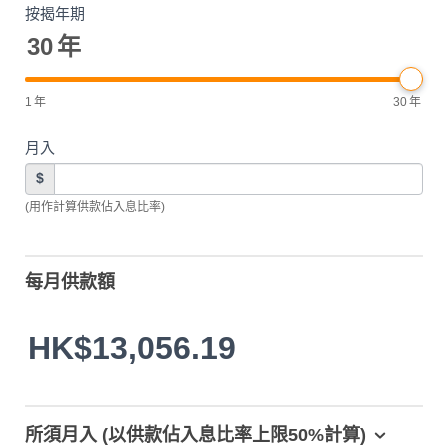
按揭年期
30
年
1
年
30
年
月入
$
(用作計算供款佔入息比率)
每月供款額
HK$13,056.19
所須月入 (以供款佔入息比率上限50%計算)