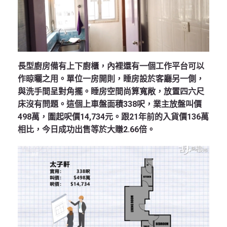
長型廚房備有上下廚櫃，內裡還有一個工作平台可以
作晾曬之用。單位一房開則，睡房設於客廳另一側，
與洗手間呈對角擺。睡房空間尚算寬敞，放置四六尺
床沒有問題。這個上車盤面積338呎，業主放盤叫價
498萬，圍起呎價14,734元。跟21年前的入貨價136萬
相比，今日成功出售等於大賺2.66倍。