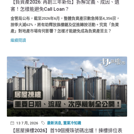
【負資產2026: 再創三年新低】拆解定義、成因、遺
害！怎樣能避免Call Loan？
金管局公布，截至2026年6月，整體負資產宗數急降至4,356宗，
按季大減62%，將有助釋放換樓鏈及促進轉按活動。究竟「負資
產」對地產市場有何影響？怎樣才能避免成為負資產苦主？
繼續閱讀
13 7 月, 2026
最新消息
,
置業冷知識
【居屋揀樓2026】首10個攪珠號碼出爐！揀樓排位表