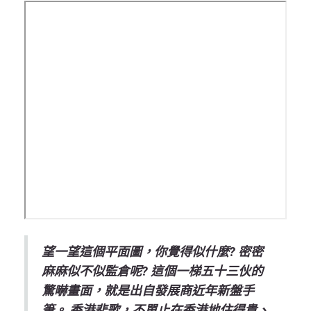
望一望這個平面圖，你覺得似什麼? 密密
麻麻似不似監倉呢? 這個一梯五十三伙的
驚嚇畫面，就是出自發展商近年新盤手
筆。 香港悲歌，不單止在香港地住得貴、