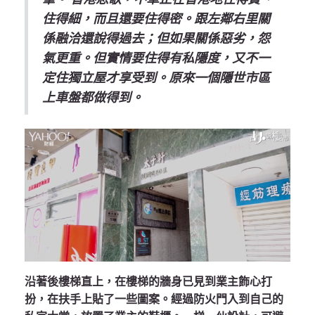
住得細，而且還要住得密。跟左鄰右里關
係融洽還說得過去；但如果關係惡劣，怨
氣更重。但實情要住得有私隱度，又不一
定住獨立屋才享受到。原來一個隱世市區
上車盤都做得到。
沿著後樓梯直上，在樓梯的牆身已見到業主飾心打
扮，在扶手上貼了一些圖案。經過防火門入到自己的