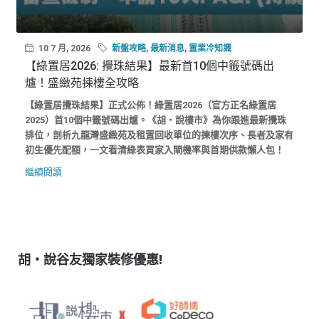
10 7 月, 2026
新盤攻略
,
最新消息
,
置業冷知識
【綠置居2026: 攪珠結果】最新首10個中籤號碼出
爐！盛緻苑揀樓全攻略
【綠置居攪珠結果】正式公佈！綠置居2026（官方正名綠置居
2025）首10個中籤號碼出爐。《胡‧說樓市》為你跟進最新攪珠
排位，剖析九龍灣盛緻苑及租置回收單位的揀樓次序、長者及家有
初生優先配額，一文看清綠表買家入閘機率與首期供款懶人包！
繼續閱讀
胡‧說谷友獨家裝修優惠!