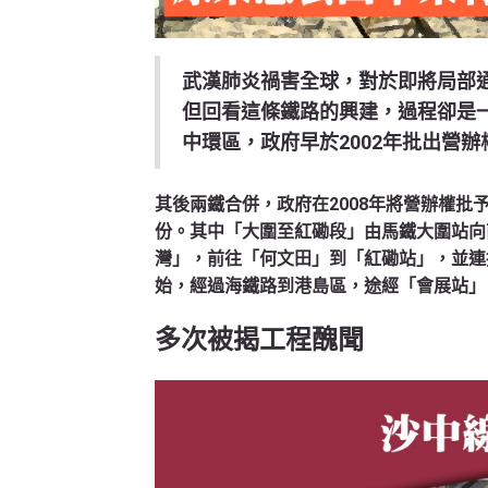
武漢肺炎禍害全球，對於即將局部
但回看這條鐵路的興建，過程卻是
中環區，政府早於2002年批出營
其後兩鐵合併，政府在2008年將營辦權
份。其中「大圍至紅磡段」由馬鐵大圍站向
灣」，前往「何文田」到「紅磡站」，並連
始，經過海鐵路到港島區，途經「會展站」
多次被揭工程醜聞