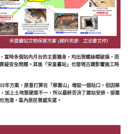
，當時多個站內月台的主要牆身，均出現螺絲帽破損，而
質疑安全問題。其後「宋皇臺站」也發現古蹟影響施工時
02年方案，原意打算在「慈雲山」增設一個站口，但因慈
度，加上土地堅硬度不一，所以最終否決了建站安排，卻建
也泡湯，區內居民曾感失望。