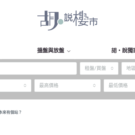
搵盤與放盤
胡‧說獨
租盤/買盤
地
最高價格
最低價格
本來有個站？