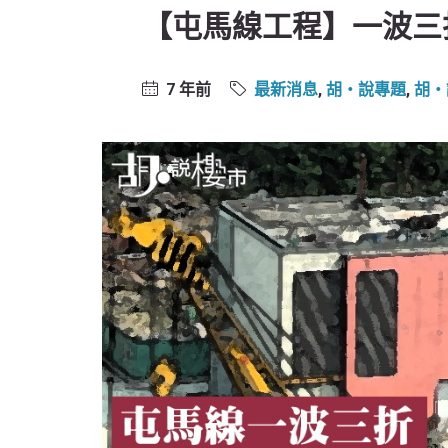
【屯馬線工程】一波三
7 年前
最新消息
,
胡‧說專題
,
胡‧