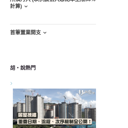
計算)
首筆置業開支
胡‧說熱門