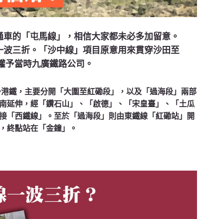
通車的「屯馬線」，相信大家都未必多加留意。
一波三折。「沙中線」項目原意用來貫穿沙田至
辦權予當時九廣鐵路公司。
批予港鐵，主要分開「大圍至紅磡段」，以及「過海段」兩部
南延伸，經「鑽石山」、「啟德」、「宋皇臺」、「土瓜
接「西鐵線」。至於「過海段」則由東鐵線「紅磡站」開
，終點站在「金鐘」。