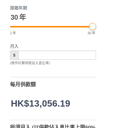
按揭年期
30
年
1
年
30
年
月入
$
(用作計算供款佔入息比率)
每月供款額
HK$13,056.19
所須月入 (以供款佔入息比率上限50%