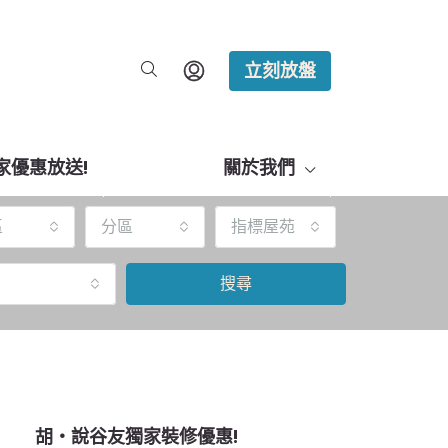
立刻放盤
家優惠放送!
關於我們
區
分區
指標屋苑
搜尋
胡‧說谷友獨家裝修優惠!