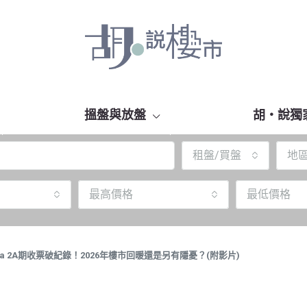
搵盤與放盤
胡‧說獨
租盤/買盤
地
最高價格
最低價格
a Sea 2A期收票破紀錄！2026年樓市回暖還是另有隱憂？(附影片)