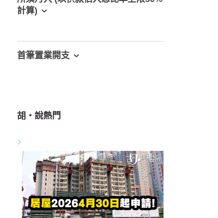
計算)
首筆置業開支
胡‧說熱門