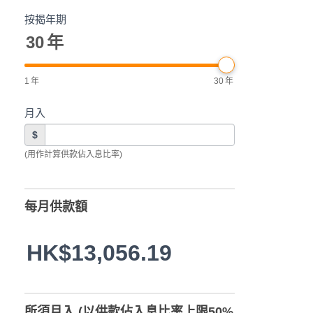
按揭年期
30
年
1
年
30
年
月入
$
(用作計算供款佔入息比率)
每月供款額
HK$13,056.19
所須月入 (以供款佔入息比率上限50%