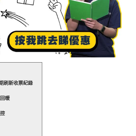
 2A期刷新收票紀錄
著回暖
調控