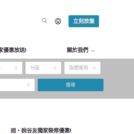
立刻放盤
家優惠放送!
關於我們
區
分區
指標屋苑
搜尋
胡‧說谷友獨家裝修優惠!