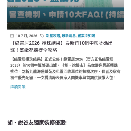
10 7 月, 2026
新盤攻略
,
最新消息
,
置業冷知識
【綠置居2026: 攪珠結果】最新首10個中籤號碼出
爐！盛緻苑揀樓全攻略
【綠置居攪珠結果】正式公佈！綠置居2026（官方正名綠置居
2025）首10個中籤號碼出爐。《胡‧說樓市》為你跟進最新攪珠
排位，剖析九龍灣盛緻苑及租置回收單位的揀樓次序、長者及家有
初生優先配額，一文看清綠表買家入閘機率與首期供款懶人包！
繼續閱讀
胡‧說谷友獨家裝修優惠!