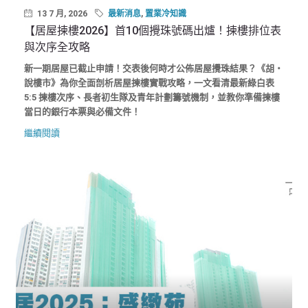
13 7 月, 2026
最新消息
,
置業冷知識
【居屋揀樓2026】首10個攪珠號碼出爐！揀樓排位表
與次序全攻略
新一期居屋已截止申請！交表後何時才公佈居屋攪珠結果？《胡‧
說樓市》為你全面剖析居屋揀樓實戰攻略，一文看清最新綠白表
5:5 揀樓次序、長者初生隊及青年計劃籌號機制，並教你準備揀樓
當日的銀行本票與必備文件！
繼續閱讀