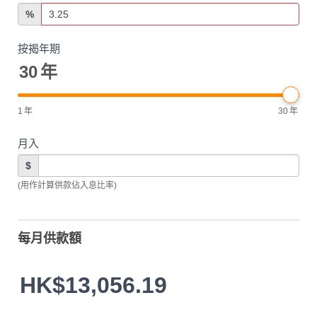
%
按揭年期
30
年
1
年
30
年
月入
$
(用作計算供款佔入息比率)
每月供款額
HK$13,056.19