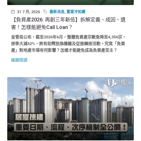
31 7 月, 2026
最新消息
,
置業冷知識
【負資產2026: 再創三年新低】拆解定義、成因、遺
害！怎樣能避免Call Loan？
金管局公布，截至2026年6月，整體負資產宗數急降至4,356宗，
按季大減62%，將有助釋放換樓鏈及促進轉按活動。究竟「負資
產」對地產市場有何影響？怎樣才能避免成為負資產苦主？
繼續閱讀