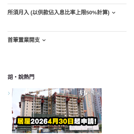
所須月入 (以供款佔入息比率上限50%計算)
首筆置業開支
胡‧說熱門