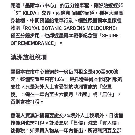
距離「墨爾本市中心」 約五分鐘車程，剛好貼近近郊
「ST KILDA」交界，兩邊寬而闊的街道，種有大量高
身榆樹，中間預留給電車行駛。樓盤跟墨爾本皇家植
物園「ROYAL BOTANIC GARDENS MELBOURNE」
僅五分鐘步距，也鄰近墨爾本戰爭紀念館「SHRINE
OF REMEMBRANCE」。
澳洲放租稅項
墨爾本在市中心普遍的一房每周租金是400至500澳
元，整體空置率只有1.6%，是托穩墨爾本租務回報的
支柱。只是海外人士會受制於澳洲實施的「空置
稅」，需在一年內至少六個月「出租」或「居住」，
否則會被打稅。
香港人買澳洲樓需要繳交7%境外人士稅項外，日後售
樓獲利也需打稅。計法是以「售價」減去「買入價」
後徵稅。如果買入物業一年內售出，所得利潤要全部