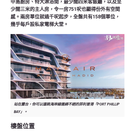
中島廚房、特大淋浴間，最少闊四米客飯廳，以及至
少闊三米的主人房，令一房751呎也顯得份外有空間
感。兩房單位就過千呎起步，全盤共有158個單位，
幾乎每戶設私家電梯大堂。
站在露台，你可以遠眺海岸線連綿不絕的菲利普港「PORT PHILLIP
BAY」。
樓盤位置