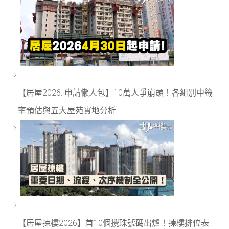
【居屋2026: 申請懶人包】10萬人爭崩頭！各組別中籤
率預估與五大屋苑實地分析
【居屋揀樓2026】首10個攪珠號碼出爐！揀樓排位表