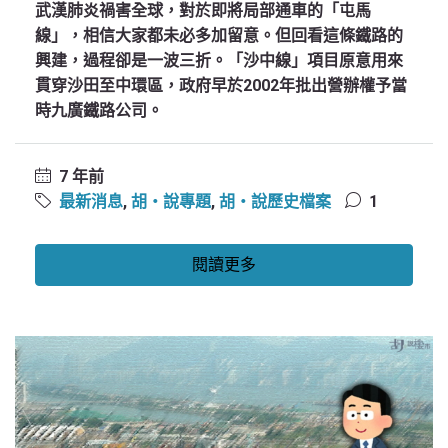
武漢肺炎禍害全球，對於即將局部通車的「屯馬
線」，相信大家都未必多加留意。但回看這條鐵路的
興建，過程卻是一波三折。「沙中線」項目原意用來
貫穿沙田至中環區，政府早於2002年批出營辦權予當
時九廣鐵路公司。
7 年前
最新消息
,
胡‧說專題
,
胡‧說歷史檔案
1
閱讀更多