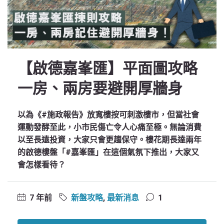
【啟德嘉峯匯】平面圖攻略
一房、兩房要避開厚牆身
以為《#施政報告》放寬樓按可刺激樓市，但當社會
運動發酵至此，小市民傷亡令人心痛至極。無論消費
以至長遠投資，大家只會更趨保守。樓花期長達兩年
的啟德樓盤「#嘉峯匯」在這個氣氛下推出，大家又
會怎樣看待？
7 年前
新盤攻略
,
最新消息
1