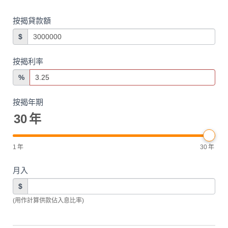
按揭貸款額
$
按揭利率
%
按揭年期
30
年
1
年
30
年
月入
$
(用作計算供款佔入息比率)