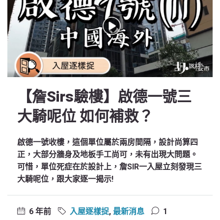
【詹Sirs驗樓】啟德一號三
大騎呢位 如何補救？
啟德一號收樓，這個單位屬於兩房間隔，設計尚算四
正，大部分牆身及地板手工尚可，未有出現大問題。
可惜，單位死症在於設計上，詹SIR一入屋立刻發現三
大騎呢位，跟大家逐一揭示!
6 年前
入屋逐樣捉
,
最新消息
1