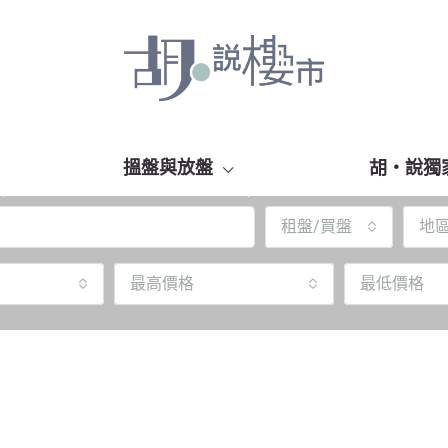
搵盤與放盤
胡‧說獨
租盤/買盤
地
最高價格
最低價格