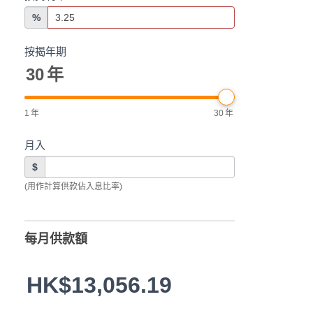
%
按揭年期
30
年
1
年
30
年
月入
$
(用作計算供款佔入息比率)
每月供款額
HK$13,056.19