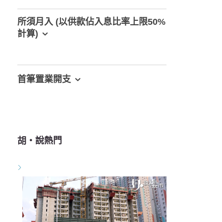
所須月入 (以供款佔入息比率上限50%
計算)
首筆置業開支
胡‧說熱門