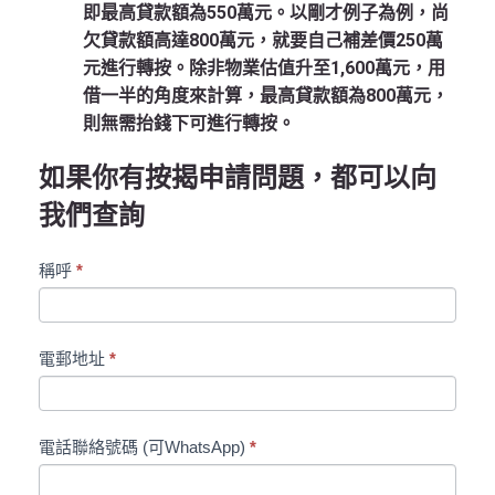
即最高貸款額為550萬元。以剛才例子為例，尚
欠貸款額高達800萬元，就要自己補差價250萬
元進行轉按。除非物業估值升至1,600萬元，用
借一半的角度來計算，最高貸款額為800萬元，
則無需抬錢下可進行轉按。
如果你有按揭申請問題，都可以向
我們查詢
Roots
稱呼
*
聯
絡
表
電郵地址
*
格
電話聯絡號碼 (可WhatsApp)
*