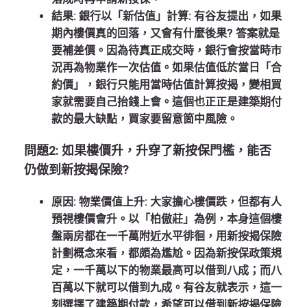
結果: 銀行以「新估值」計算:
有谷友提出，如果
期內樓價真的回落，又會有什麼後果? 答案就是
要補差價。因為待真正成交時，銀行會按當時市
況再為物業作一次估值。如果估值低於當日「合
約價」，銀行只能用當時估值計算按揭，變相買
家就需要自己抬錢上會。這個也正正是建築期付
款的最大缺點，買家要留意箇中風險。
問題
2: 如果樓價升，升穿了新按保門檻，能否
仍做到新按揭保險?
原因: 物業價值上升:
大家擔心樓價跌，但都有人
預視樓價會升。以「柏傲莊」為例，本身這個樓
盤兩房都在一千萬附近水平徘徊，用新按揭保險
計劃概念來看，都頗為尷尬。因為新按保政策規
定，一千萬以下的物業最高可以借到八成；而八
百萬以下就可以借到九成。有谷友就表示，這一
刻選擇了建築期付款，希望可以借到新按揭保險