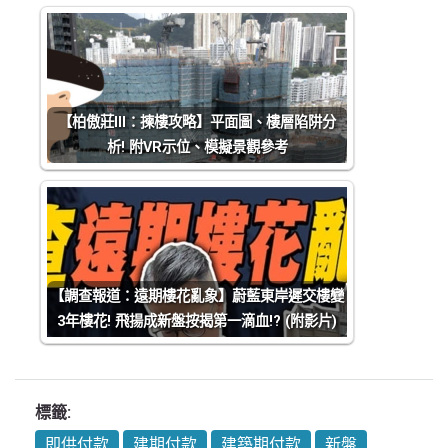
【柏傲莊III：揀樓攻略】平面圖、樓層陷阱分
析! 附VR示位、模擬景觀參考
【調查報道：遠期樓花亂象】蔚藍東岸遲交樓變
3年樓花! 飛揚成新盤按揭第一滴血!? (附影片)
標籤:
即供付款
建期付款
建築期付款
新盤