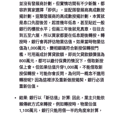
並沒有發展商計劃，但實情坊間有不少新盤，都
容許買家選擇「即供」，並配搭發展商高成數按
揭計劃。這類發展商的高成數按揭計劃，本質就
是息口先甜後苦，起首幾年低息，甚至貼近一般
銀行的樓按水平；但兩三年後就見真章，往往去
到五至六厘，所以買家都要在低息期後轉按。轉
按時，銀行會再評估物業估值。如果當時物業估
值為1,000萬元，變相銀碼符合新按保轉按門
檻，可用兩成計算貸款額，即尚欠貸款額價值為
800萬元，都可以繳付保費的情況下，借取新按
保上會。但如果估值升穿1,000萬，不能借取新
按保轉按。可能你會反問，為何同一概念不適用
轉按呢? 因為這裡涉及重新做按揭契，銀行必須
重新估值。
結果
:
銀行以「新估值」計算
:
因此，業主只能依
賴傳統方式來轉按，例如轉按時，物業估值
1,100萬元，銀行只能用借一半的角度來計算，