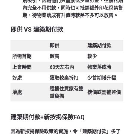
別吸引，因為他們只需放低少量訂金，在樓花期
內完全不用供款，同時也可抵銷額外印花稅禁售
期，待物業落成有升值時就差不多可以放售。
即供
VS
建築期付款
即供
建築期付款
所需首期
較高
較少
上會時間
60天左右內
物業落成時
好處
獲取較高折扣
少首期博升幅
租樓住買家有雙
壞處
樓價跌需補差價
重負擔
建築期付款
+
新按揭保險
FAQ
因為新按揭保險政策的實施，令「建築期付款」多了