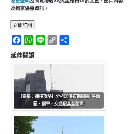
收集聲明
及同意接收<<胡.說樓市>>的文章、影片內容
及獨家優惠資訊。
Facebook
WhatsApp
Line
Copy
Share
Link
延伸閱讀
【泰峯：揀樓攻略】分析即供按揭風險! 平面
圖、價單、交通配套全面睇!