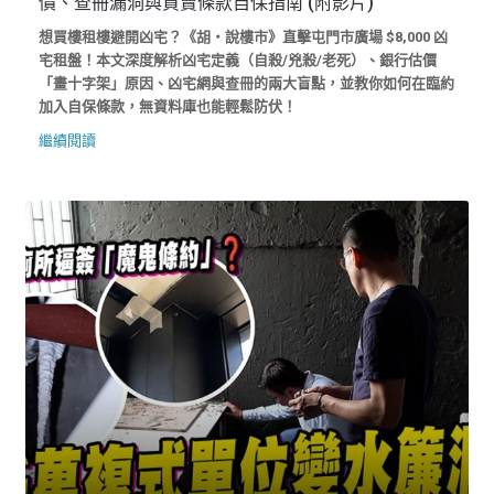
價、查冊漏洞與買賣條款自保指南 (附影片)
想買樓租樓避開凶宅？《胡‧說樓市》直擊屯門市廣場 $8,000 凶
宅租盤！本文深度解析凶宅定義（自殺/兇殺/老死）、銀行估價
「畫十字架」原因、凶宅網與查冊的兩大盲點，並教你如何在臨約
加入自保條款，無資料庫也能輕鬆防伏！
繼續閱讀