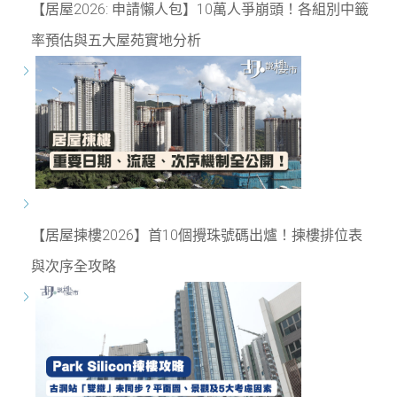
【居屋2026: 申請懶人包】10萬人爭崩頭！各組別中籤
率預估與五大屋苑實地分析
【居屋揀樓2026】首10個攪珠號碼出爐！揀樓排位表
與次序全攻略