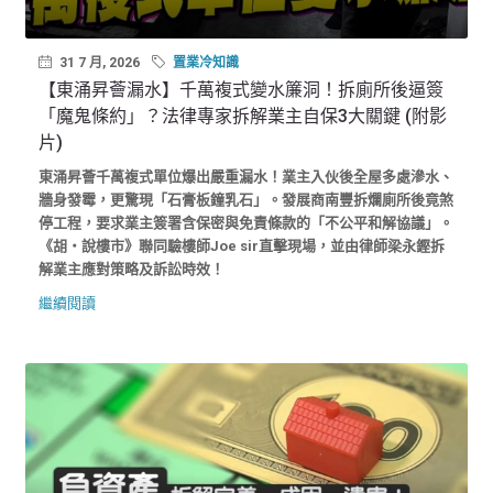
31 7 月, 2026
置業冷知識
【東涌昇薈漏水】千萬複式變水簾洞！拆廁所後逼簽
「魔鬼條約」？法律專家拆解業主自保3大關鍵 (附影
片)
東涌昇薈千萬複式單位爆出嚴重漏水！業主入伙後全屋多處滲水、
牆身發霉，更驚現「石膏板鐘乳石」。發展商南豐拆爛廁所後竟煞
停工程，要求業主簽署含保密與免責條款的「不公平和解協議」。
《胡‧說樓市》聯同驗樓師Joe sir直擊現場，並由律師梁永鏗拆
解業主應對策略及訴訟時效！
繼續閱讀