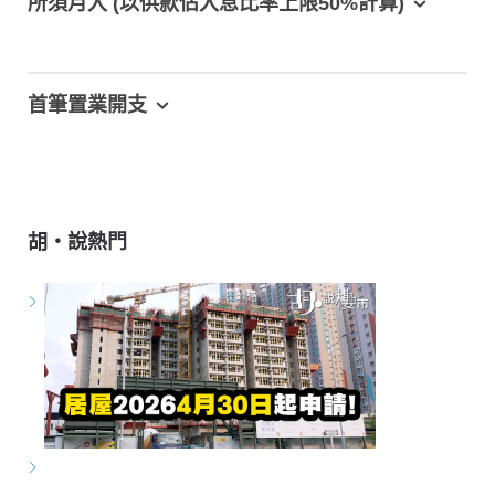
所須月入 (以供款佔入息比率上限50%計算)
首筆置業開支
胡‧說熱門