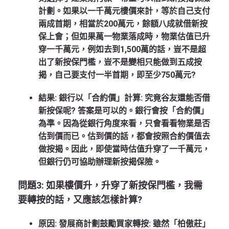
計劃。如果以一千萬元樓價來計，等於自己支付
兩成首期，相當於200萬元，餘額八成就借新按
保上會；但如果萬一物業落成時，物業估值已升
穿一千萬元，例如去到1,500萬的話，豈不是超
出了新按保門檻，豈不是變相只能做到五成按
揭，自己要支付一半首期，即至少750萬元?
結果
:
銀行以「合約價」計算
:
究竟谷友還能否借
新按保呢? 答案是可以的。銀行會按「合約價」
為準。因為從銀行角度來看，只會看看物業是否
估到價而已。估到價的話，都會按照合約價值去
做按揭。因此，即使當時估值升穿了一千萬元，
但銀行仍可協助辦理新按揭保險。
問題
3: 如果樓價升，升穿了新按保門檻
，我需
要轉按的話，又應該怎樣計算
?
原因: 發展商計劃鼓勵買家轉按:
雖然「柏傲莊」