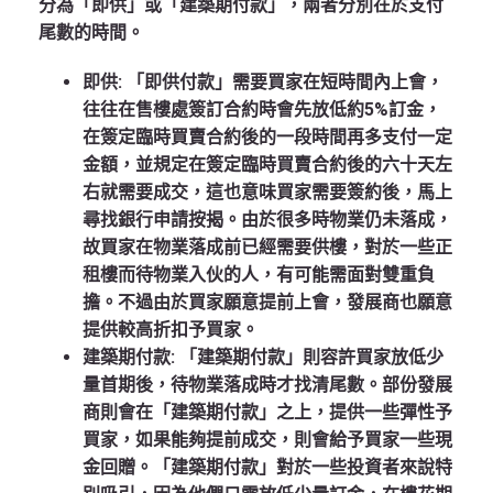
分為「即供」或「建築期付款」，兩者分別在於支付
尾數的時間。
即供:
「即供付款」需要買家在短時間內上會，
往往在售樓處簽訂合約時會先放低約5%訂金，
在簽定臨時買賣合約後的一段時間再多支付一定
金額，並規定在簽定臨時買賣合約後的六十天左
右就需要成交，這也意味買家需要簽約後，馬上
尋找銀行申請按揭。由於很多時物業仍未落成，
故買家在物業落成前已經需要供樓，對於一些正
租樓而待物業入伙的人，有可能需面對雙重負
擔。不過由於買家願意提前上會，發展商也願意
提供較高折扣予買家。
建築期付款:
「建築期付款」則容許買家放低少
量首期後，待物業落成時才找清尾數。部份發展
商則會在「建築期付款」之上，提供一些彈性予
買家，如果能夠提前成交，則會給予買家一些現
金回贈。「建築期付款」對於一些投資者來說特