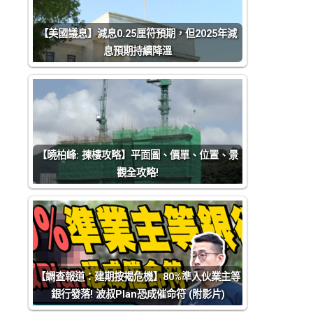
【美國議息】減息0.25厘符預期，但2025年減
息預期持續降溫
【曉柏峰: 揀樓攻略】平面圖、價單、位置、景
觀全攻略!
【調查報道：建期按揭危機】80%準入伙業主等
銀行發落! 波叔Plan恐成催命符 (附影片)