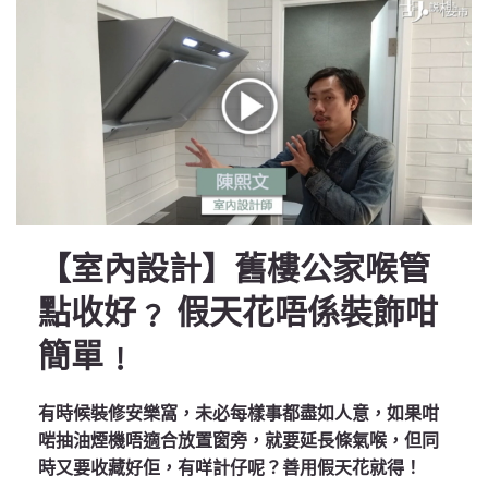
【室內設計】舊樓公家喉管
點收好﹖ 假天花唔係裝飾咁
簡單﹗
有時候裝修安樂窩，未必每樣事都盡如人意，如果咁
啱抽油煙機唔適合放置窗旁，就要延長條氣喉，但同
時又要收藏好佢，有咩計仔呢？善用假天花就得！