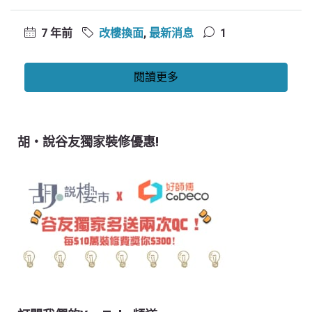
7 年前
改樓換面
,
最新消息
1
閱讀更多
胡‧說谷友獨家裝修優惠!