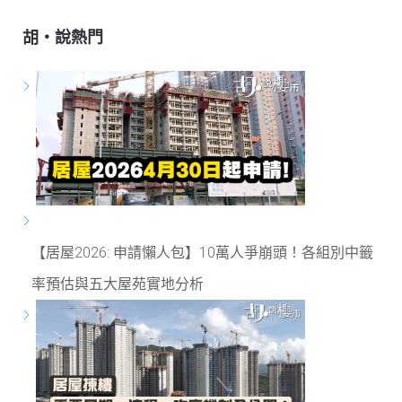
胡‧說熱門
【居屋2026: 申請懶人包】10萬人爭崩頭！各組別中籤
率預估與五大屋苑實地分析