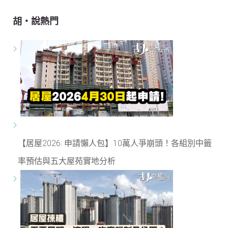
胡‧說熱門
【居屋2026: 申請懶人包】10萬人爭崩頭！各組別中籤
率預估與五大屋苑實地分析