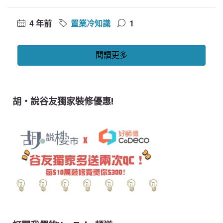
4 年前
置業冷知識
1
閱讀更多
胡‧說谷友獨家裝修優惠!