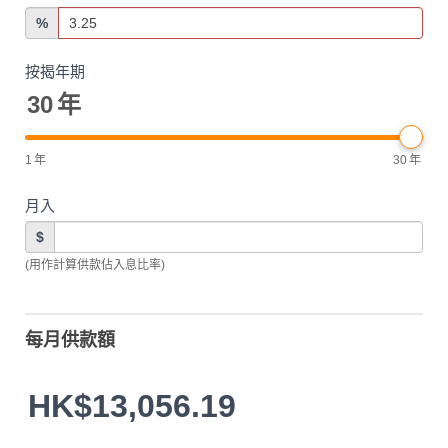
%
按揭年期
30
年
1
年
30
年
月入
$
(用作計算供款佔入息比率)
每月供款額
HK$13,056.19