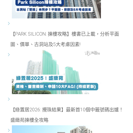
【PARK SILICON: 揀樓攻略】樓書已上載，分析平面
圖、價單、古洞站及5大考慮因素!
【綠置居2026: 攪珠結果】最新首10個中籤號碼出爐！
盛緻苑揀樓全攻略