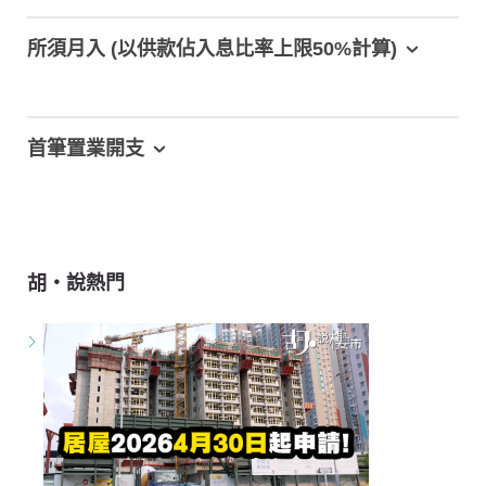
所須月入 (以供款佔入息比率上限50%計算)
首筆置業開支
胡‧說熱門