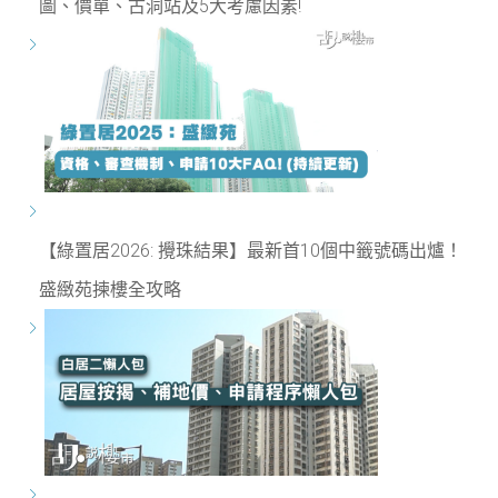
圖、價單、古洞站及5大考慮因素!
【綠置居2026: 攪珠結果】最新首10個中籤號碼出爐！
盛緻苑揀樓全攻略