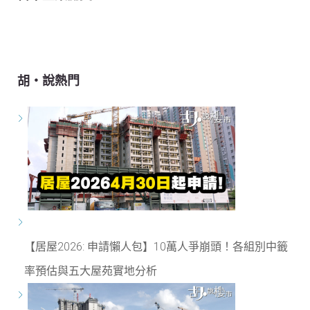
胡‧說熱門
【居屋2026: 申請懶人包】10萬人爭崩頭！各組別中籤
率預估與五大屋苑實地分析