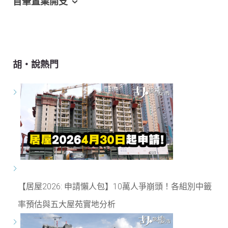
首筆置業開支
胡‧說熱門
【居屋2026: 申請懶人包】10萬人爭崩頭！各組別中籤
率預估與五大屋苑實地分析