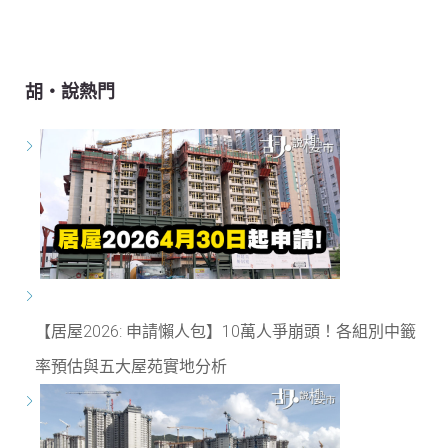
胡‧說熱門
【居屋2026: 申請懶人包】10萬人爭崩頭！各組別中籤
率預估與五大屋苑實地分析