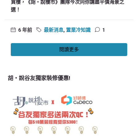
買樓，《胡‧說樓市》團隊今次同你講盡平價海景之
選！
6 年前
最新消息
,
置業冷知識
1
閱讀更多
胡‧說谷友獨家裝修優惠!