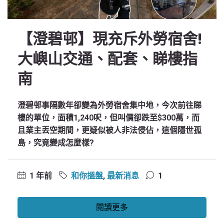
【澄碧邨】現充斥外勞宿舍!
大嶼山交通、配套、睇樓指
南
澄碧邨事隔數年卻變為外勞宿舍集中地，今次前往睇
樓的單位，面積1,240呎，但叫價卻跌至$300萬，而
且業主丟空期間，更疑似被人非法侵佔，這個隱世孤
島，究竟變成怎麼樣?
1 年前
和你搵盤
,
最新消息
1
閱讀更多