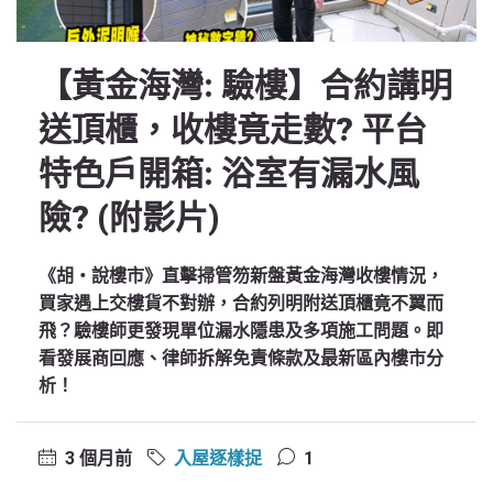
【黃金海灣: 驗樓】合約講明
送頂櫃，收樓竟走數? 平台
特色戶開箱: 浴室有漏水風
險? (附影片)
《胡‧說樓市》直擊掃管笏新盤黃金海灣收樓情況，
買家遇上交樓貨不對辦，合約列明附送頂櫃竟不翼而
飛？驗樓師更發現單位漏水隱患及多項施工問題。即
看發展商回應、律師拆解免責條款及最新區內樓市分
析！
3 個月前
入屋逐樣捉
1