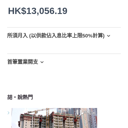
HK$13,056.19
所須月入 (以供款佔入息比率上限50%計算)
首筆置業開支
胡‧說熱門