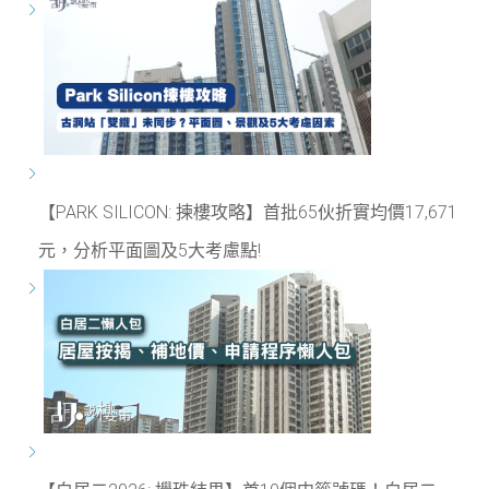
【PARK SILICON: 揀樓攻略】首批65伙折實均價17,671
元，分析平面圖及5大考慮點!