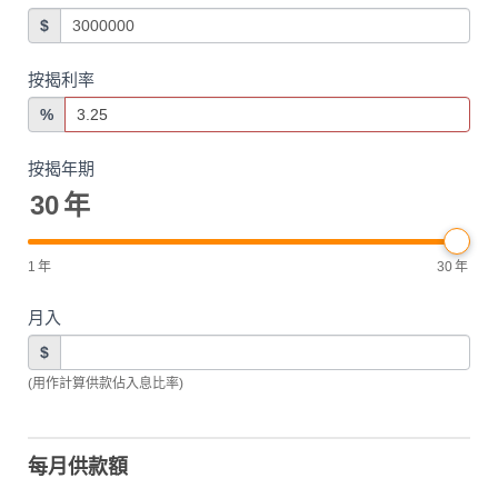
$
按揭利率
%
按揭年期
30
年
1
年
30
年
月入
$
(用作計算供款佔入息比率)
每月供款額