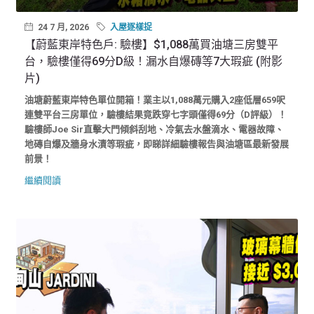
24 7 月, 2026
入屋逐樣捉
【蔚藍東岸特色戶: 驗樓】$1,088萬買油塘三房雙平
台，驗樓僅得69分D級！漏水自爆磚等7大瑕疵 (附影
片)
油塘蔚藍東岸特色單位開箱！業主以1,088萬元購入2座低層659呎
連雙平台三房單位，驗樓結果竟跌穿七字頭僅得69分（D評級）！
驗樓師Joe Sir直擊大門傾斜刮地、冷氣去水盤滴水、電器故障、
地磚自爆及牆身水漬等瑕疵，即睇詳細驗樓報告與油塘區最新發展
前景！
繼續閱讀