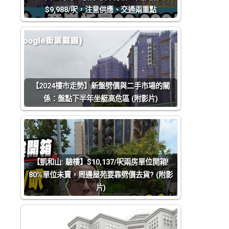
$9,988/呎，注意供應、交通兩重點
【2024樓市走勢】新盤劈價與二手市場的關
係：盤點下半年坐艇高危區 (附影片)
【凱和山: 驗樓】$10,137/呎兩房單位開箱!
80%單位未賣，周邊屋苑要靠劈價去貨? (附影
片)