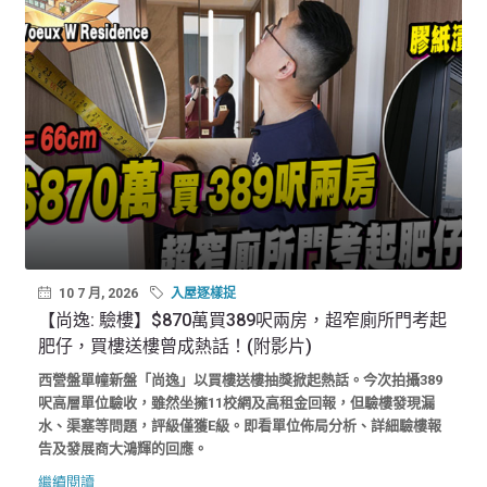
10 7 月, 2026
入屋逐樣捉
【尚逸: 驗樓】$870萬買389呎兩房，超窄廁所門考起
肥仔，買樓送樓曾成熱話！(附影片)
西營盤單幢新盤「尚逸」以買樓送樓抽獎掀起熱話。今次拍攝389
呎高層單位驗收，雖然坐擁11校網及高租金回報，但驗樓發現漏
水、渠塞等問題，評級僅獲E級。即看單位佈局分析、詳細驗樓報
告及發展商大鴻輝的回應。
繼續閱讀