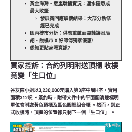
黃金海灣‧意嵐驗樓實況：漏水隱患成
最大敗筆
發展商回應驗樓結果：大部分執修
經已完成
區內樓市分析：供應重鎮面臨蝕讓困局
胡‧說樓市 X 好師傅獨家優惠!
想知更貼身嘅資訊?
買家控訴：合約列明附送頂櫃 收樓
竟變「生口位」
谷友陳小姐以3,230,000元購入第3座中層H室，實用
面積312呎 。簽約時，附帶文件中的平面圖清楚標明
單位會附送黃色頂櫃及藍色圓框組合櫃 。然而，到正
式收樓時，頂櫃的位置卻只剩下一個「生口位」 。