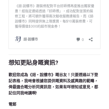
想知更貼身嘅資訊?
歡迎您成為《胡‧說樓市》嘅谷友！只要透過以下登
記表格，我哋會根據您提供嘅資料及感興趣的範疇，
俾最適合嘅分析同資訊您，如果有咩想知或意見，都
記住同我哋講啊!
電郵