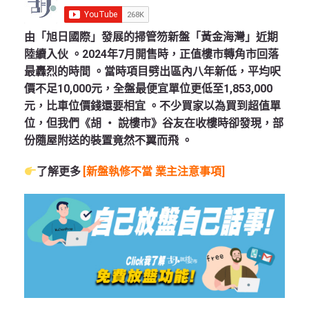
由「旭日國際」發展的掃管笏新盤「黃金海灣」近期
陸續入伙 。2024年7月開售時，正值樓市轉角市回落
最轟烈的時間 。當時項目劈出區內八年新低，平均呎
價不足10,000元，全盤最便宜單位更低至1,853,000
元，比車位價錢還要相宜 。不少買家以為買到超值單
位，但我們《胡 ‧ 說樓市》谷友在收樓時卻發現，部
份隨屋附送的裝置竟然不翼而飛 。
了解更多
[新盤執修不當 業主注意事項]