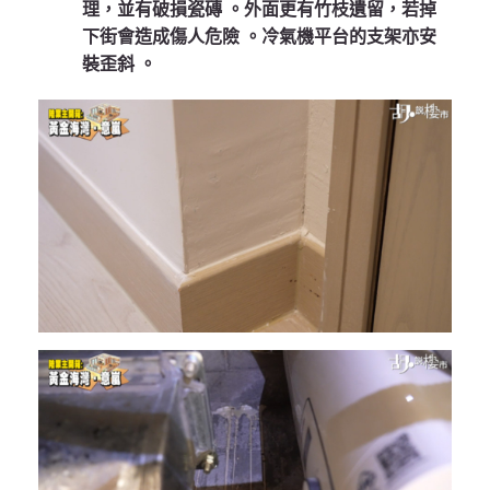
理，並有破損瓷磚
。外面更有竹枝遺留，若掉
下街會造成傷人危險
。冷氣機平台的支架亦安
裝歪斜
。