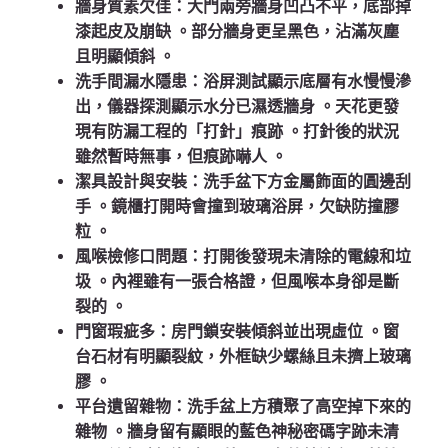
牆身質素欠佳
：大門兩旁牆身凹凸不平，底部掉
漆起皮及崩缺
。部分牆身更呈黑色，沾滿灰塵
且明顯傾斜
。
洗手間漏水隱患
：浴屏測試顯示底層有水慢慢滲
出，儀器探測顯示水分已濕透牆身
。天花更發
現有防漏工程的「打針」痕跡
。打針後的狀況
雖然暫時無事，但痕跡嚇人
。
潔具設計與安裝
：洗手盆下方金屬飾面的圓邊刮
手
。鏡櫃打開時會撞到玻璃浴屏，欠缺防撞膠
粒
。
風喉檢修口問題
：打開後發現未清除的電線和垃
圾
。內裡雖有一張合格證，但風喉本身卻是斷
裂的
。
門窗瑕疵多
：房門鎖安裝傾斜並出現虛位
。窗
台石材有明顯裂紋，外框缺少螺絲且未擠上玻璃
膠
。
平台遺留雜物
：洗手盆上方積聚了高空掉下來的
雜物
。牆身留有顯眼的藍色神秘密碼字跡未清