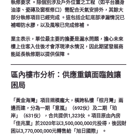
執修要求
。除個別涉及戶外位置之工程（如平台牆身
油漆、瓷磚及窗框修口）需配合天氣安排外，其餘大
部分執修項目已經完成
。這包括企缸底部滲漏情況已
補唧防水膠，以及風喉已完成修補
。
業主表示，單位最主要的擔憂是漏水問題，擔心未來
樓上住客入住後才會浮現滲水情況，因此期望發展商
能延長執修期以提供保障
。
區內樓市分析：供應重鎮面臨蝕讓
困局
「黃金海灣」項目規模龐大，橫跨私樓「棕月灣」兩
邊而建，分為一期「意嵐」（692伙）及二期「珀
岸」（631伙），合共提供1,323伙
。項目原由內房
「佳兆業」於2020年以3,500,000,000元投得，後因財
困以3,770,000,000元轉售給「旭日國際」
。