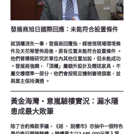
發展商旭日國際回應：未能符合設置條件
就頂櫃消失一事，發展商回覆指，經檢視現場環境條
件及天花喉管佈局後，原有位置未能符合設置條件 。
他們曾積極研究於單位內其他位置加設，但未能成功
。發展商強調，「頂櫃」屬額外設計及贈送家具，不
屬交樓標準一部分，他們會按既定機制審視個案，並
與業主保持溝通 。
黃金海灣‧意嵐驗樓實況：漏水隱
患成最大敗筆
除了合約條款爭議，《胡 ‧ 說樓市》亦抽中一個特色
單位進行開箱驗樓
。驗樓業主以3,685,000元買入第