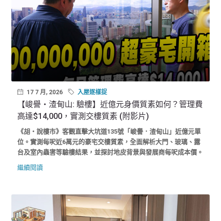
17 7 月, 2026
入屋逐樣捉
【峻譽‧渣甸山: 驗樓】近億元身價質素如何？管理費
高達$14,000，實測交樓質素 (附影片)
《胡‧說樓市》客觀直擊大坑道135號「峻譽．渣甸山」近億元單
位。實測每呎近6萬元的豪宅交樓質素，全面解析大門、玻璃、露
台及室內蟲害等驗樓結果，並探討地皮背景與發展商每呎成本價。
繼續閱讀