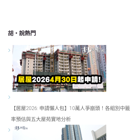
胡‧說熱門
【居屋2026: 申請懶人包】10萬人爭崩頭！各組別中籤
率預估與五大屋苑實地分析