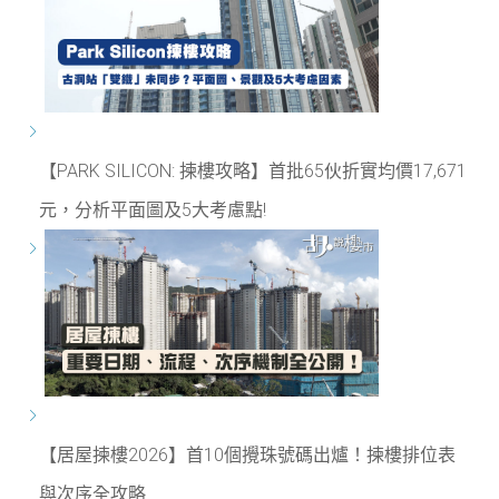
【PARK SILICON: 揀樓攻略】首批65伙折實均價17,671
元，分析平面圖及5大考慮點!
【居屋揀樓2026】首10個攪珠號碼出爐！揀樓排位表
與次序全攻略