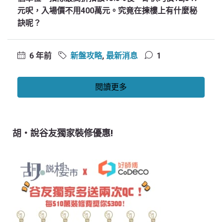
元呎，入場價不用400萬元。究竟在揀樓上有什麼秘
訣呢？
6 年前
新盤攻略
,
最新消息
1
閱讀更多
胡‧說谷友獨家裝修優惠!