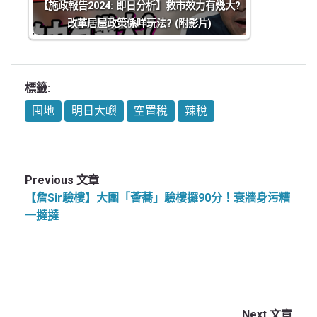
【施政報告2024: 即日分析】救市效力有幾大?
改革居屋政策係咩玩法? (附影片)
標籤:
囤地
明日大嶼
空置稅
辣稅
Previous 文章
【詹Sir驗樓】大圍「薈蕎」驗樓攞90分！衰牆身污糟
一撻撻
Next 文章