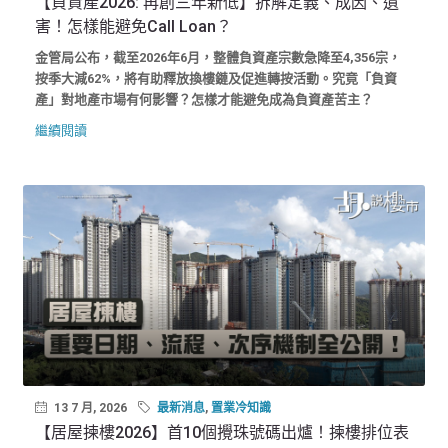
【負資產2026: 再創三年新低】拆解定義、成因、遺
害！怎樣能避免Call Loan？
金管局公布，截至2026年6月，整體負資產宗數急降至4,356宗，
按季大減62%，將有助釋放換樓鏈及促進轉按活動。究竟「負資
產」對地產市場有何影響？怎樣才能避免成為負資產苦主？
繼續閱讀
13 7 月, 2026
最新消息
,
置業冷知識
【居屋揀樓2026】首10個攪珠號碼出爐！揀樓排位表