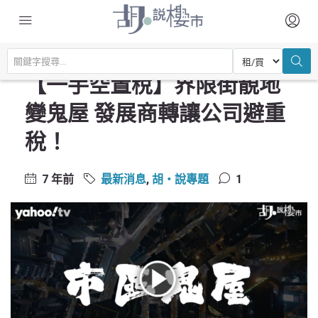
主頁
最新消息
【一手空置稅】界限街靚地變鬼屋 發展商轉讓公司避重稅！
【一手空置稅】界限街靚地
變鬼屋 發展商轉讓公司避重
稅！
7 年前
最新消息
,
胡‧說專題
1