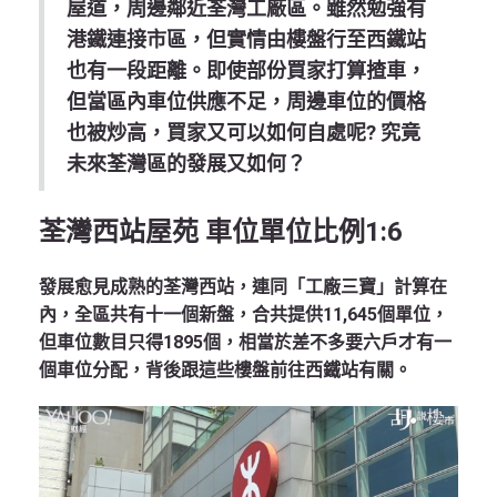
屋道，周邊鄰近荃灣工廠區。雖然勉強有
港鐵連接市區，但實情由樓盤行至西鐵站
也有一段距離。即使部份買家打算揸車，
但當區內車位供應不足，周邊車位的價格
也被炒高，買家又可以如何自處呢? 究竟
未來荃灣區的發展又如何？
荃灣西站屋苑 車位單位比例1:6
發展愈見成熟的荃灣西站，連同「工廠三寶」計算在
內，全區共有十一個新盤，合共提供11,645個單位，
但車位數目只得1895個，相當於差不多要六戶才有一
個車位分配，背後跟這些樓盤前往西鐵站有關。