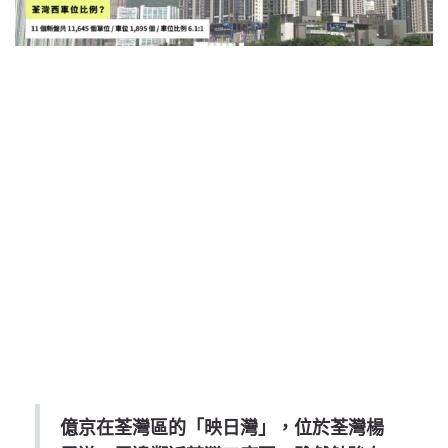
億京在荃灣區的「映日灣」，位於荃灣楊