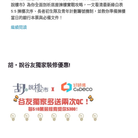
說樓市》為你全面剖析居屋揀樓實戰攻略，一文看清最新綠白表
5:5 揀樓次序、長者初生隊及青年計劃籌號機制，並教你準備揀樓
當日的銀行本票與必備文件！
繼續閱讀
胡‧說谷友獨家裝修優惠!