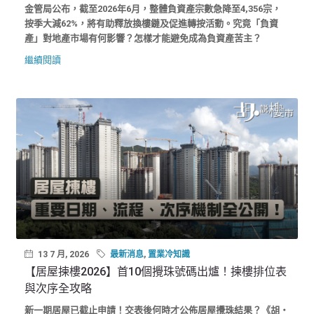
金管局公布，截至2026年6月，整體負資產宗數急降至4,356宗，
按季大減62%，將有助釋放換樓鏈及促進轉按活動。究竟「負資
產」對地產市場有何影響？怎樣才能避免成為負資產苦主？
繼續閱讀
13 7 月, 2026
最新消息
,
置業冷知識
【居屋揀樓2026】首10個攪珠號碼出爐！揀樓排位表
與次序全攻略
新一期居屋已截止申請！交表後何時才公佈居屋攪珠結果？《胡‧