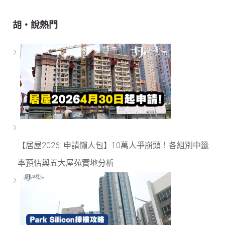
胡‧說熱門
【居屋2026: 申請懶人包】10萬人爭崩頭！各組別中籤
率預估與五大屋苑實地分析