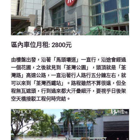
區內車位月租: 2800元
由樓盤出發，沿著「馬頭壩道」一直行，沿途會經過
一個花圃，之後就見到「荃灣公園」，頭頂就是「荃
灣路」高速公路，一直沿著行人路行五分鐘左右，就
可以來到「荃灣西鐵站」。路程雖然不算很遠，但全
程無瓦遮頭，行到過來都大汗疊細汗，要視乎日後架
空天橋接駁工程何時完結。