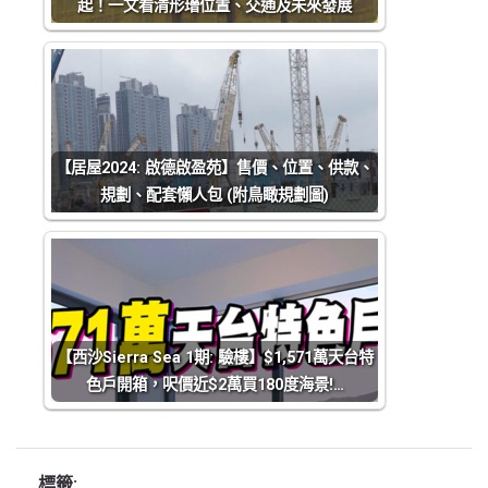
起！一文看清形瑨位置、交通及未來發展
【居屋2024: 啟德啟盈苑】售價、位置、供款、
規劃、配套懶人包 (附鳥瞰規劃圖)
【西沙Sierra Sea 1期: 驗樓】$1,571萬天台特
色戶開箱，呎價近$2萬買180度海景!…
標籤: