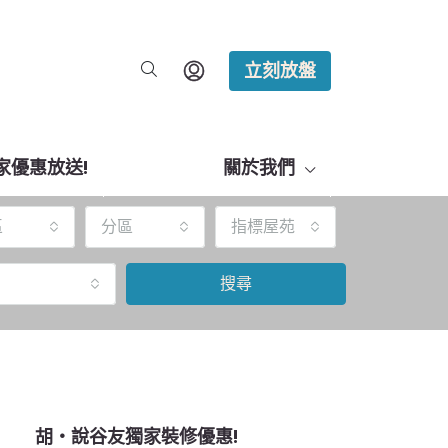
立刻放盤
家優惠放送!
關於我們
區
分區
指標屋苑
搜尋
胡‧說谷友獨家裝修優惠!