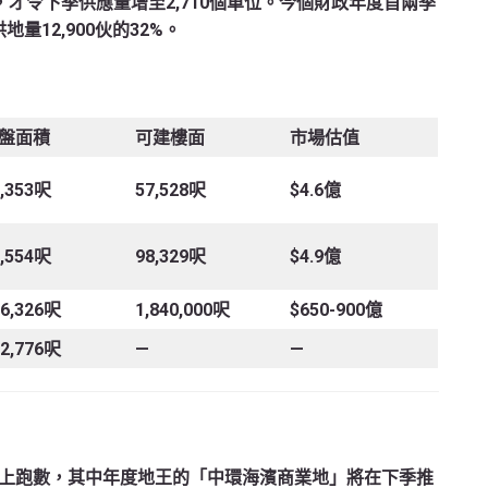
位，才令下季供應量增至2,710個單位。今個財政年度首兩季
量12,900伙的32%。
盤面積
可建樓面
市場估值
8,353呎
57,528呎
$4.6億
5,554呎
98,329呎
$4.9億
16,326呎
1,840,000呎
$650-900億
32,776呎
—
—
上跑數，其中年度地王的「中環海濱商業地」將在下季推