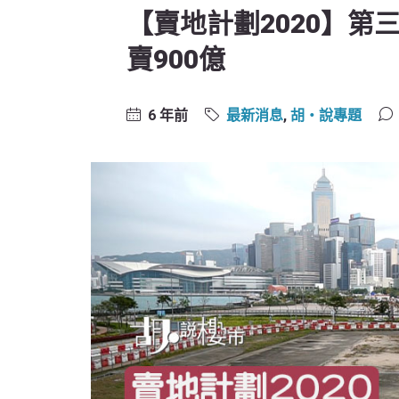
【賣地計劃2020】第
賣900億
6 年前
最新消息
,
胡‧說專題