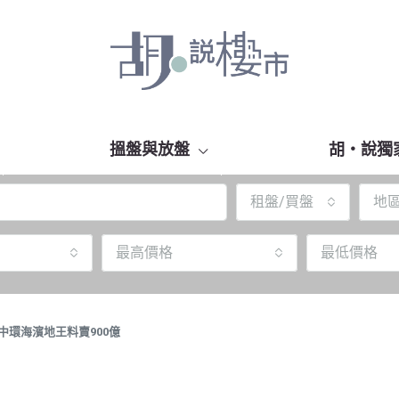
搵盤與放盤
胡‧說獨
租盤/買盤
地
最高價格
最低價格
中環海濱地王料賣900億