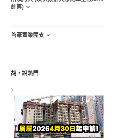
計算)
首筆置業開支
胡‧說熱門