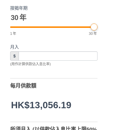
按揭年期
30
年
1
年
30
年
月入
$
(用作計算供款佔入息比率)
每月供款額
HK$13,056.19
所須月入 (以供款佔入息比率上限50%