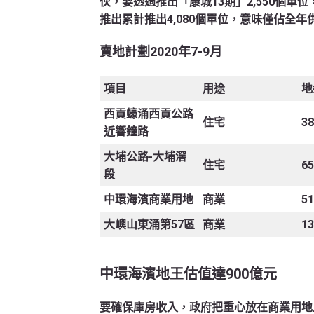
伙，要透過推出「康城13期」2,550個單
推出累計推出4,080個單位，意味僅佔全年供地
賣地計劃
2020
年
7-9
月
項目
用途
地
西貢蠔涌西貢公路
住宅
3
近響鐘路
大埔公路-大埔滘
住宅
6
段
中環海濱商業用地
商業
5
大嶼山東涌第57區
商業
1
中環海濱地王估值達900億元
要確保庫房收入，政府把重心放在商業用地