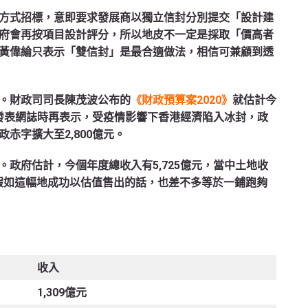
方式招標，意即要求發展商以獨立信封分別提交「設計建
府會再按項目設計評分，所以地皮不一定是採取「價高者
黃偉綸只表示「雙信封」是最合適做法，相信可兼顧到透
。財政司司長陳茂波公布的
《財政預算案2020》
就估計今
再發表網誌時再表示，受疫情影響下香港經濟陷入冰封，政
赤字擴大至2,800億元。
政府估計，今個年度總收入有5,725億元，當中土地收
%。假如這幅地成功以估值售出的話，也差不多等於一鋪跑夠
收入
1,309億元