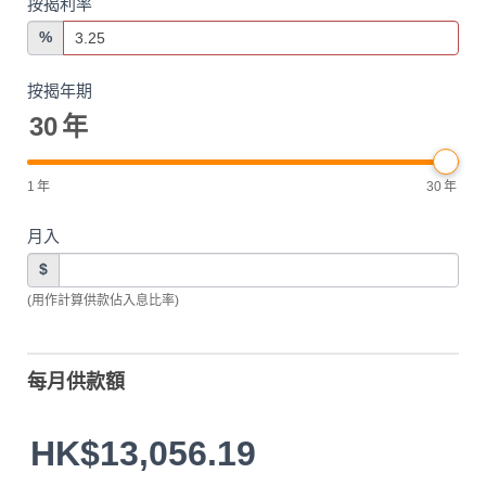
按揭利率
%
按揭年期
30
年
1
年
30
年
月入
$
(用作計算供款佔入息比率)
每月供款額
HK$13,056.19