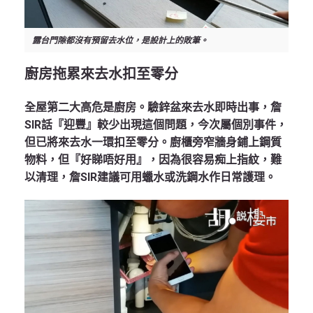
露台門隙都沒有預留去水位，是設計上的敗筆。
廚房拖累來去水扣至零分
全屋第二大高危是廚房。驗鋅盆來去水即時出事，詹
SIR話『迎豐』較少出現這個問題，今次屬個別事件，
但已將來去水一環扣至零分。廚櫃旁窄牆身鋪上鋼質
物料，但『好睇唔好用』，因為很容易痴上指紋，難
以清理，詹SIR建議可用蠟水或洗鋼水作日常護理。