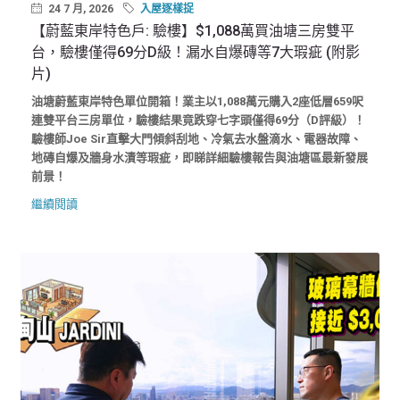
24 7 月, 2026
入屋逐樣捉
【蔚藍東岸特色戶: 驗樓】$1,088萬買油塘三房雙平
台，驗樓僅得69分D級！漏水自爆磚等7大瑕疵 (附影
片)
油塘蔚藍東岸特色單位開箱！業主以1,088萬元購入2座低層659呎
連雙平台三房單位，驗樓結果竟跌穿七字頭僅得69分（D評級）！
驗樓師Joe Sir直擊大門傾斜刮地、冷氣去水盤滴水、電器故障、
地磚自爆及牆身水漬等瑕疵，即睇詳細驗樓報告與油塘區最新發展
前景！
繼續閱讀