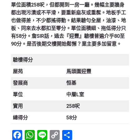
單位面積258呎，但都開到一房一廳。幾幅主要牆身
都出現污漬或不平滑，要重新扇灰或重髹。地板手工
也做得差，不少都搖得動。結果驗勻全屋，油漆、地
板、同來去水都扣至零分。單位面積細、拖低得分只
有58分。詹SIR話，過去『迎豐』驗樓普遍介乎80至
90分。是否後期交樓開始鬆懈？業主要多加留意。
驗樓得分
屋苑
馬頭圍迎豐
發展商
恒基
單位
中層L室
實用
258呎
總得分
58分
Facebook
WhatsApp
Line
Copy
Share