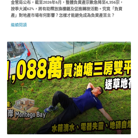
金管局公布，截至2026年6月，整體負資產宗數急降至4,356宗，
按季大減62%，將有助釋放換樓鏈及促進轉按活動。究竟「負資
產」對地產市場有何影響？怎樣才能避免成為負資產苦主？
繼續閱讀