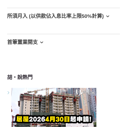
所須月入 (以供款佔入息比率上限50%計算)
首筆置業開支
胡‧說熱門