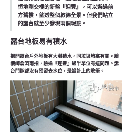
恒地剛交樓的新盤『迎豐』，可以避過前
方舊樓，望透整個啟德全景。但我們站立
的露台就至少發現兩個瑕疵。
露台地板易有積水
揭開露台戶外地板有大灘積水，同垃圾堵塞有關。驗
樓師詹濟南指，驗過『迎豐』過半單位有這問題。露
台門隙都沒有預留去水位，是設計上的敗筆。