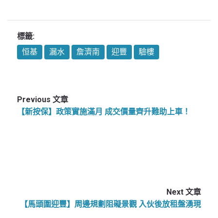
Link
標籤:
恒基
漏水
詹濟南
迎豐
驗樓
Previous 文章
【新按保】政策實施滿月 成交價量齊升難助上車！
Next 文章
【馬頭圍迎豐】周邊規劃阻礙景觀 入伙後放租盤湧現