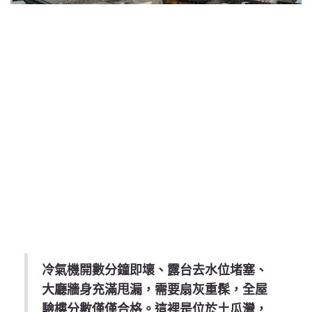
冷氣機開數分鐘即壞、露台去水位堵塞、
大廳牆身充滿甩漏，需要扇灰重髹，全屋
驗樓分數僅僅合格。這裡是位於土瓜灣，