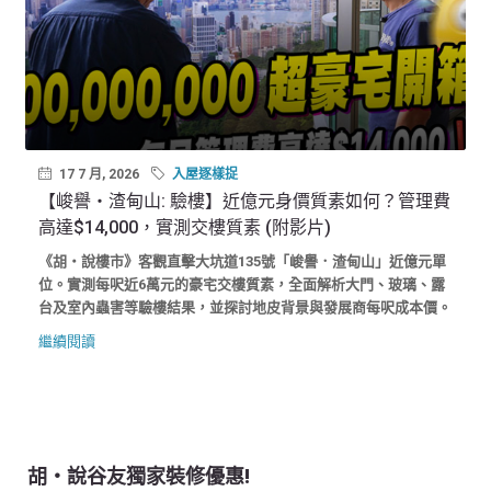
17 7 月, 2026
入屋逐樣捉
【峻譽‧渣甸山: 驗樓】近億元身價質素如何？管理費
高達$14,000，實測交樓質素 (附影片)
《胡‧說樓市》客觀直擊大坑道135號「峻譽．渣甸山」近億元單
位。實測每呎近6萬元的豪宅交樓質素，全面解析大門、玻璃、露
台及室內蟲害等驗樓結果，並探討地皮背景與發展商每呎成本價。
繼續閱讀
胡‧說谷友獨家裝修優惠!