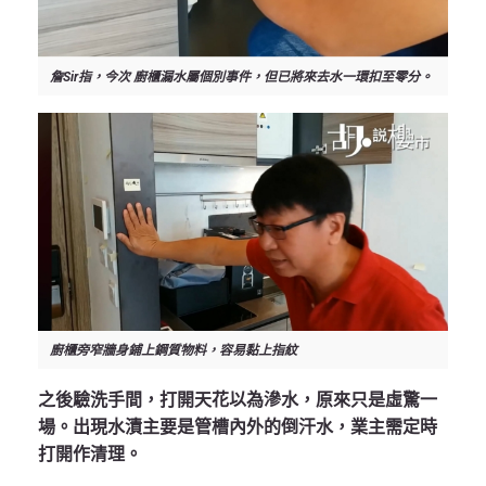
詹Sir指，今次 廚櫃漏水屬個別事件，但已將來去水一環扣至零分。
廚櫃旁窄牆身鋪上鋼質物料，容易黏上指紋
之後驗洗手間，打開天花以為滲水，原來只是虛驚一
場。出現水漬主要是管槽內外的倒汗水，業主需定時
打開作清理。