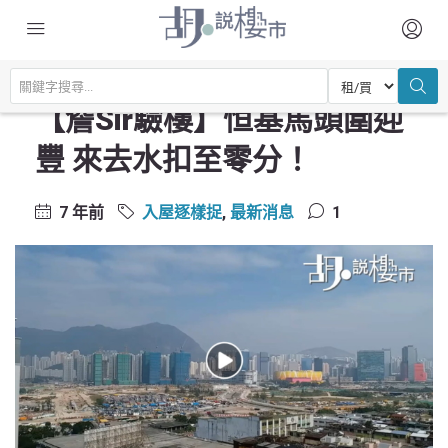
主頁
驗樓及裝修設計
入屋逐樣捉
【詹Sir驗樓】恒基馬頭圍迎豐 來去水扣至零分！
【詹Sir驗樓】恒基馬頭圍迎
豐 來去水扣至零分！
7 年前
入屋逐樣捉
,
最新消息
1