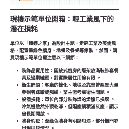
現樓示範單位開箱：輕工業風下的
潛在損耗
單位以「鐘錶之家」為設計主題，走輕工業及英倫風
格，配置墨綠色牆身、地櫃及餐桌等傢俬
。然而，購
買現樓示範單位需注意以下細節：
裝飾品實用性
：開放式廚房的層架放滿裝飾套餐
具及過期罐頭，對實際居住用途有限
。
衛生問題
：客廳的梳化、地毯及靠墊曾經歷大量
參觀者踩踏或觸碰，業主需考慮衛生問題
。
設備損耗
：單位內部分裝飾燈的燈膽已損壞
。
冷氣機雖然外觀乾淨，但隔塵網積滿灰塵，顯示
曾長期開啟
。
牆身瑕疵
：深綠色牆身有明顯甩漆，部分櫃門亦
出現甩鉸情況
。