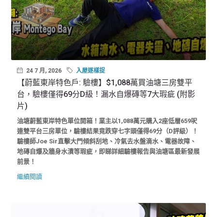
24 7 月, 2026
入屋逐樣捉
【蔚藍東岸特色戶: 驗樓】$1,088萬買油塘三房雙平
台，驗樓僅得69分D級！漏水自爆磚等7大瑕疵 (附影
片)
油塘蔚藍東岸特色單位開箱！業主以1,088萬元購入2座低層659呎
連雙平台三房單位，驗樓結果竟跌穿七字頭僅得69分（D評級）！
驗樓師Joe Sir直擊大門傾斜刮地、冷氣去水盤滴水、電器故障、
地磚自爆及牆身水漬等瑕疵，即睇詳細驗樓報告與油塘區最新發展
前景！
繼續閱讀