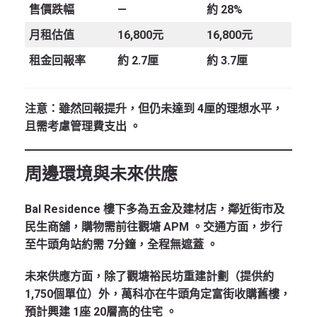
售價跌幅
—
約 28%
月租估值
16,800元
16,800元
租金回報率
約 2.7厘
約 3.7厘
注意
：雖然回報提升，但仍未達到 4厘的理想水平，
且需考慮管理費支出
。
周邊環境與未來供應
Bal Residence 樓下多為五金及建材店，鄰近街市及
民生商舖，購物需前往觀塘 APM
。交通方面，步行
至牛頭角站約需 7分鐘，全程無遮蓋
。
未來供應方面，除了觀塘裕民坊重建計劃（提供約
1,750個單位）外，萬科亦在牛頭角定富街收購舊樓，
預計興建 1座 20層高的住宅
。