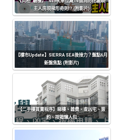
【尚柏: 驗樓】 449呎單位藏14個消防花灑頭!
主人房現梯形奇則!? (附影片)
【樓市Update】SIERRA SEA後接力？盤點6月
新盤焦點 (附影片)
【二手樓買賣程序】睇樓、雜費、查凶宅、簽
約、按揭懶人包