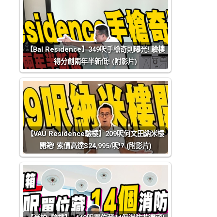
【Bal Residence】349呎手槍奇則曝光! 驗樓
得分創兩年半新低! (附影片)
【VAU Residence驗樓】209呎何文田納米樓
開箱! 索價高達$24,995/呎!? (附影片)