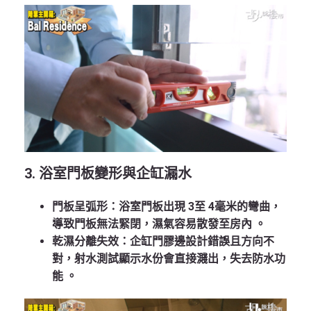
3. 浴室門板變形與企缸漏水
門板呈弧形
：浴室門板出現 3至 4毫米的彎曲，
導致門板無法緊閉，濕氣容易散發至房內
。
乾濕分離失效
：企缸門膠邊設計錯誤且方向不
對，射水測試顯示水份會直接濺出，失去防水功
能
。