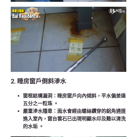
2. 睡房窗戶倒斜滲水
窗框結構漏洞
：睡房窗戶向內傾斜，平水偏差達
五分之一粒珠
。
嚴重滲水隱患
：雨水會經由螺絲鑽穿的鋁角通道
進入室內，窗台雲石已出現明顯水印及難以清洗
的水垢
。