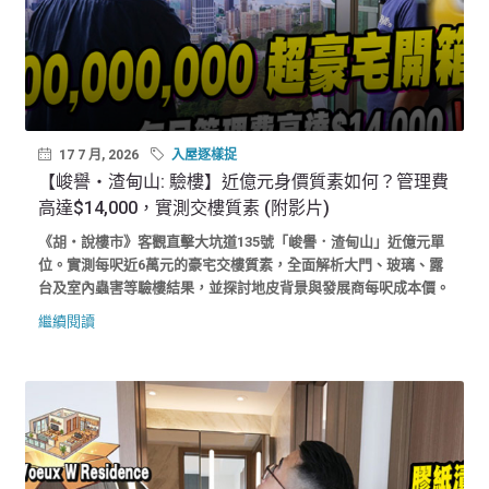
17 7 月, 2026
入屋逐樣捉
【峻譽‧渣甸山: 驗樓】近億元身價質素如何？管理費
高達$14,000，實測交樓質素 (附影片)
《胡‧說樓市》客觀直擊大坑道135號「峻譽．渣甸山」近億元單
位。實測每呎近6萬元的豪宅交樓質素，全面解析大門、玻璃、露
台及室內蟲害等驗樓結果，並探討地皮背景與發展商每呎成本價。
繼續閱讀