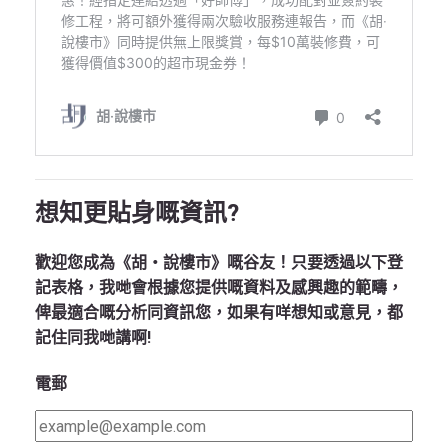
想知更貼身嘅資訊?
歡迎您成為《胡‧說樓市》嘅谷友！只要透過以下登
記表格，我哋會根據您提供嘅資料及感興趣的範疇，
俾最適合嘅分析同資訊您，如果有咩想知或意見，都
記住同我哋講啊!
電郵