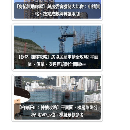
【房協資助房屋】與房委會機制大比併：申請資
格、按揭成數與轉讓限制
【朗然: 揀樓攻略】房協居屋申請全攻略! 平面
圖、價單、安達臣規劃全面睇!￼
【柏傲莊III：揀樓攻略】平面圖、樓層陷阱分
析! 附VR示位、模擬景觀參考