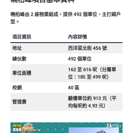
曉柏峰由 2 座物業組成，提供 492 個單位，主打細戶
型。
項目資訊
內容詳情
地址
西洋菜北街 456 號
總伙數
492 個單位
162 至 616 呎（分層單
單位面積
位：185 至 499 呎）
校網
40 區
驗樓單位約 913 元（平
管理費
均每呎約 4.93 元）