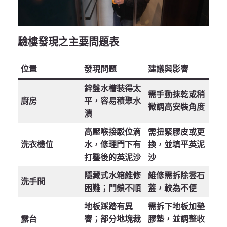
驗樓發現之主要問題表
位置
發現問題
建議與影響
鋅盤水槽裝得太
需手動抹乾或稍
廚房
平，容易積聚水
微調高安裝角度
漬
高壓喉接駁位滴
需扭緊膠皮或更
洗衣機位
水，修理門下有
換，並填平英泥
打鑿後的英泥沙
沙
隱藏式水箱維修
維修需拆除雲石
洗手間
困難；門鎖不順
蓋，較為不便
地板踩踏有異
需拆下地板加墊
露台
響；部分地塊裁
膠墊，並調整收