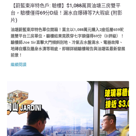
【蔚藍東岸特色戶: 驗樓】$1,088萬買油塘三房雙平
台，驗樓僅得69分D級！漏水自爆磚等7大瑕疵 (附影
片)
油塘蔚藍東岸特色單位開箱！業主以1,088萬元購入2座低層659呎
連雙平台三房單位，驗樓結果竟跌穿七字頭僅得69分（D評級）！
驗樓師Joe Sir直擊大門傾斜刮地、冷氣去水盤滴水、電器故障、
地磚自爆及牆身水漬等瑕疵，即睇詳細驗樓報告與油塘區最新發展
前景！
繼續閱讀