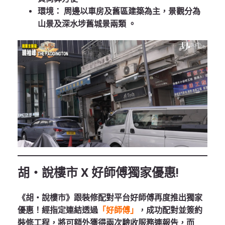
環境：
周邊以車房及舊區建築為主，景觀分為
山景及深水埗舊城景兩類 。
胡‧說樓市 X 好師傅獨家優惠!
《胡‧說樓市》跟裝修配對平台好師傅再度推出獨家
優惠！經指定連結透過
「好師傅」
，成功配對並簽約
裝修工程，將可額外獲得兩次驗收服務連報告，而