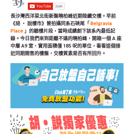
長沙灣西洋菜北街新盤曉柏峰近期陸續交樓。早前
《胡 ‧ 說樓市》曾拍攝同系石硤尾「
Belgravia
Place
」的驗樓片段，當時成績創下該系內最低記
錄。今日我們來到距離不遠的曉柏峰，開箱一個 A 座
中層 A9 室、實用面積僅 185 呎的單位，看看這個接
近同期開售的樓盤，交樓質素是否有所回升。