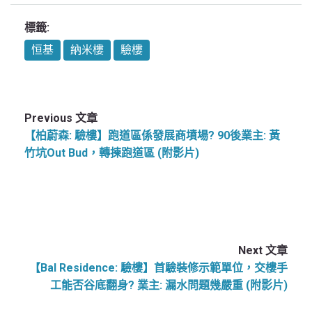
標籤:
恒基
納米樓
驗樓
Previous 文章
【柏蔚森: 驗樓】跑道區係發展商墳場? 90後業主: 黃
竹坑Out Bud，轉揀跑道區 (附影片)
Next 文章
【Bal Residence: 驗樓】首驗裝修示範單位，交樓手
工能否谷底翻身? 業主: 漏水問題幾嚴重 (附影片)