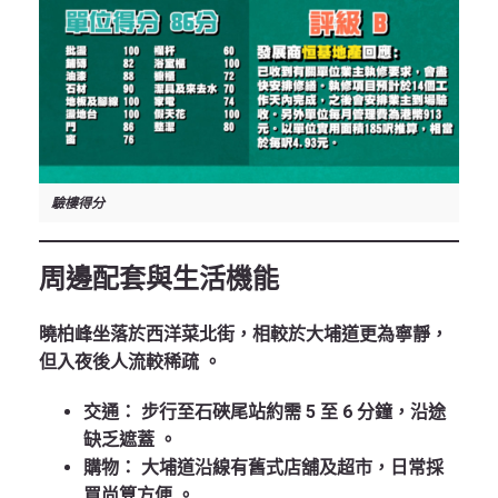
驗樓得分
周邊配套與生活機能
曉柏峰坐落於西洋菜北街，相較於大埔道更為寧靜，
但入夜後人流較稀疏 。
交通：
步行至石硤尾站約需 5 至 6 分鐘，沿途
缺乏遮蓋 。
購物：
大埔道沿線有舊式店舖及超市，日常採
買尚算方便 。