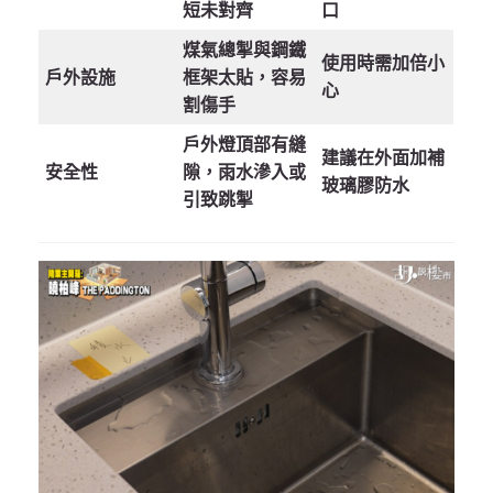
短未對齊
口
煤氣總掣與鋼鐵
使用時需加倍小
戶外設施
框架太貼，容易
心
割傷手
戶外燈頂部有縫
建議在外面加補
安全性
隙，雨水滲入或
玻璃膠防水
引致跳掣