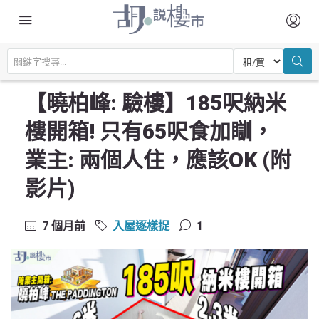
主頁
驗樓及裝修設計
入屋逐樣捉
【曉柏峰: 驗樓】185呎納米樓開箱! 只有65呎食加瞓，業主: 兩個人住，應
該OK (附影片)
【曉柏峰: 驗樓】185呎納米
樓開箱! 只有65呎食加瞓，
業主: 兩個人住，應該OK (附
影片)
7 個月前
入屋逐樣捉
1