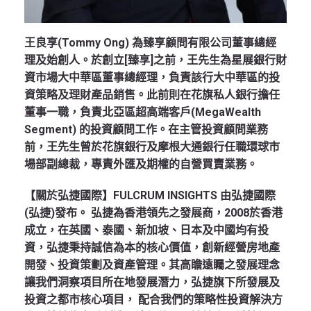
王良享(Tommy Ong) 為臻享顧問有限公司董事總經
理及始創人。於創立[臻享]之前，王先生為星展銀行財
資市場大中華區董事總經理，負責該行大中華區的投
資策略及理財產品銷售。此前則在花旗私人銀行擔任
董事一職，負責北亞區超高端客戶(MegaWealth
Segment) 的投資顧問工作。在主管投資顧問業務
前，王先生曾於花旗銀行及摩根大通銀行任職環球市
場部副總裁，專責外匯及期權的自營買賣業務。
【關於弘捷國際】FULCRUM INSIGHTS 由弘捷國際
(弘捷)發布。 弘捷為香港領先之發展商，2008於香港
成立，在英國、泰國、新加坡、日本及中國均有投
資，弘捷秉持誠信為本的核心價值，創新經營房地產
開發、投資策劃及資產管理。其高瞻遠矚之發展理念
讓我們洞察項目所在地發展潛力，弘捷旗下所發展及
投資之都市核心項目， 配合我們的策略性投資解決方