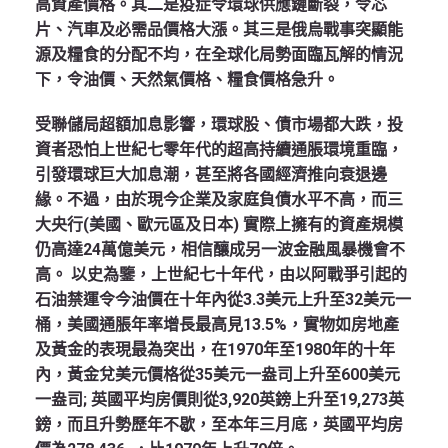
高資產價格。其二是疫症令環球供應鏈斷裂，令芯
片、汽車及必需品價格大漲。其三是俄烏戰事突顯能
源及糧食的分配不均，在全球化局勢面臨瓦解的情況
下，令油價、天然氣價格、糧食價格急升。
受聯儲局超額加息影響，環球股、債市場都大跌，投
資者恐怕上世紀七零年代的超高持續通脹環境重臨，
引發環球巨大加息潮，甚至將各國經濟推向衰退邊
緣。不過，由於現今企業及家庭負債水平不高，而三
大央行(美國、歐元區及日本) 實際上擁有的資產規模
仍高達24萬億美元，相信釀成另一波金融風暴機會不
高。 以史為鑒，上世紀七十年代，由以阿戰爭引起的
石油禁運令今油價在十年內從3.3美元上升至32美元一
桶，美國通脹年率增長最高見13.5%，實物如房地產
及黃金的表現最為突出，在1970年至1980年的十年
內，黃金兌美元價格從35美元一盎司上升至600美元
一盎司; 英國平均房價則從3,920英鎊上升至19,273英
鎊，而且升勢歷年不歇，至本年三月底，英國平均房