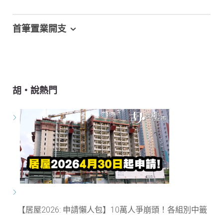
首筆置業開支
胡‧說熱門
【居屋2026: 申請懶人包】10萬人爭崩頭！各組別中籤