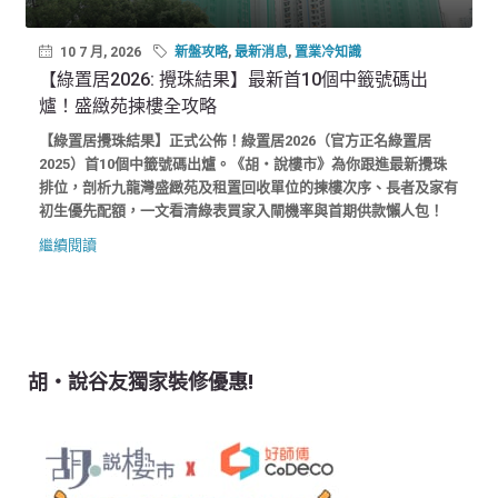
10 7 月, 2026
新盤攻略
,
最新消息
,
置業冷知識
【綠置居2026: 攪珠結果】最新首10個中籤號碼出
爐！盛緻苑揀樓全攻略
【綠置居攪珠結果】正式公佈！綠置居2026（官方正名綠置居
2025）首10個中籤號碼出爐。《胡‧說樓市》為你跟進最新攪珠
排位，剖析九龍灣盛緻苑及租置回收單位的揀樓次序、長者及家有
初生優先配額，一文看清綠表買家入閘機率與首期供款懶人包！
繼續閱讀
胡‧說谷友獨家裝修優惠!