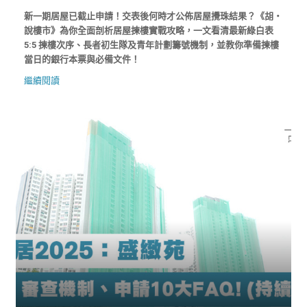
新一期居屋已截止申請！交表後何時才公佈居屋攪珠結果？《胡‧
說樓市》為你全面剖析居屋揀樓實戰攻略，一文看清最新綠白表
5:5 揀樓次序、長者初生隊及青年計劃籌號機制，並教你準備揀樓
當日的銀行本票與必備文件！
繼續閱讀