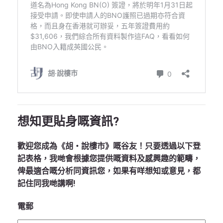
想知更貼身嘅資訊?
歡迎您成為《胡‧說樓市》嘅谷友！只要透過以下登
記表格，我哋會根據您提供嘅資料及感興趣的範疇，
俾最適合嘅分析同資訊您，如果有咩想知或意見，都
記住同我哋講啊!
電郵