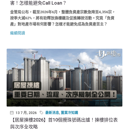
害！怎樣能避免Call Loan？
金管局公布，截至2026年6月，整體負資產宗數急降至4,356宗，
按季大減62%，將有助釋放換樓鏈及促進轉按活動。究竟「負資
產」對地產市場有何影響？怎樣才能避免成為負資產苦主？
繼續閱讀
13 7 月, 2026
最新消息
,
置業冷知識
【居屋揀樓2026】首10個攪珠號碼出爐！揀樓排位表
與次序全攻略