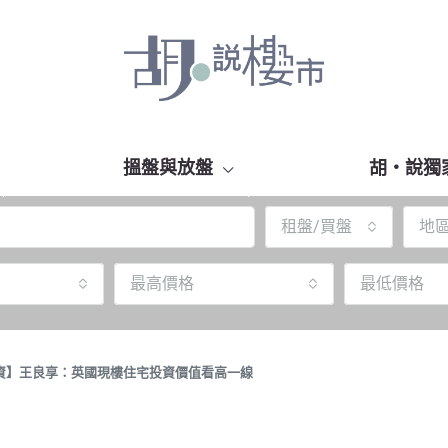
搵盤與放盤
胡‧說獨
租盤/買盤
地
最高價格
最低價格
講投資】王良享：英國現樓住宅投資價值看高一線