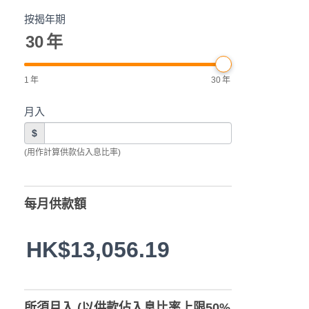
按揭年期
30
年
1
年
30
年
月入
$
(用作計算供款佔入息比率)
每月供款額
HK$13,056.19
所須月入 (以供款佔入息比率上限50%