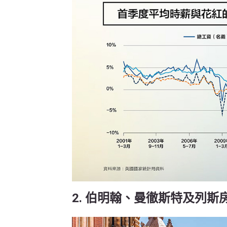
2. 伯明翰、曼徹斯特及列