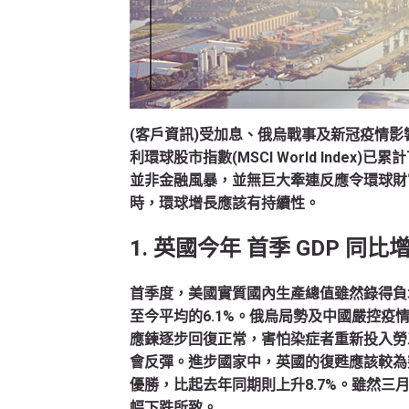
(客戶資訊)受加息、俄烏戰事及新冠疫情影
利環球股市指數(MSCI World Index)
並非金融風暴，並無巨大牽連反應令環球財
時，環球增長應該有持續性。
1. 英國今年 首季 GDP 同
首季度，美國實質國內生產總值雖然錄得負增長
至今平均的6.1%。俄烏局勢及中國嚴控
應鍊逐步回復正常，害怕染症者重新投入勞
會反彈。進步國家中，英國的復甦應該較為突
優勝，比起去年同期則上升8.7%。雖然三
幅下跌所致。