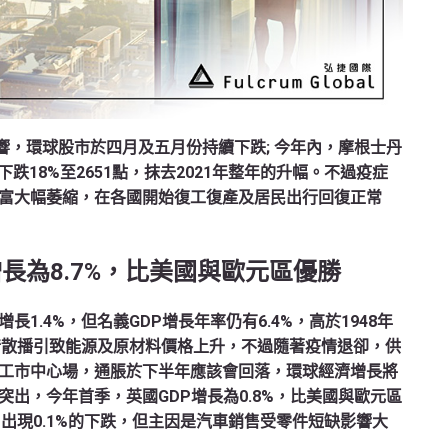
響，環球股市於四月及五月份持續下跌; 今年內，摩根士丹
已累計下跌18%至2651點，抹去2021年整年的升幅。不過疫症
富大幅萎縮，在各國開始復工復產及居民出行回復正常
比增長為8.7%，比美國與歐元區優勝
1.4%，但名義GDP增長年率仍有6.4%，高於1948年
疫情散播引致能源及原材料價格上升，不過隨著疫情退卻，供
工市中心場，通脹於下半年應該會回落，環球經濟增長將
出，今年首季，英國GDP增長為0.8%，比美國與歐元區
月出現0.1%的下跌，但主因是汽車銷售受零件短缺影響大