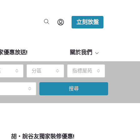
立刻放盤
家優惠放送!
關於我們
區
分區
指標屋苑
搜尋
胡‧說谷友獨家裝修優惠!