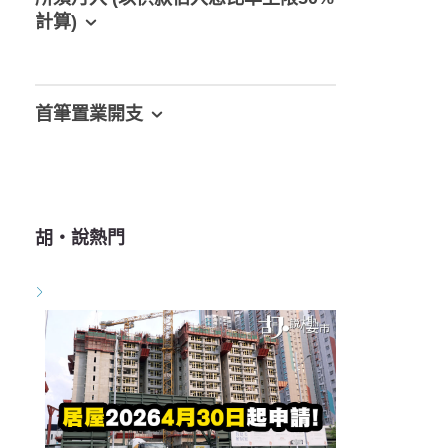
計算)
首筆置業開支
胡‧說熱門