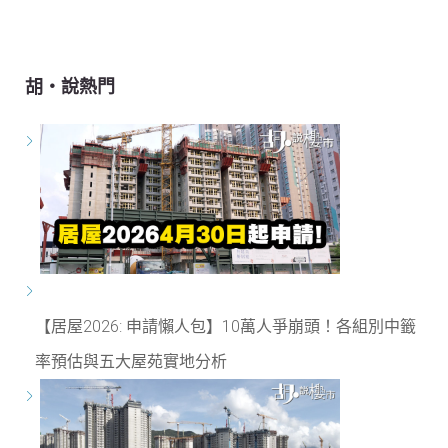
胡‧說熱門
【居屋2026: 申請懶人包】10萬人爭崩頭！各組別中籤
率預估與五大屋苑實地分析