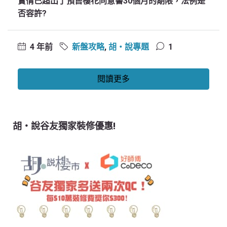
實情已超出了預售樓花同意書30個月的期限，法例是
否容許?
4 年前
新盤攻略
,
胡‧說專題
1
閱讀更多
胡‧說谷友獨家裝修優惠!