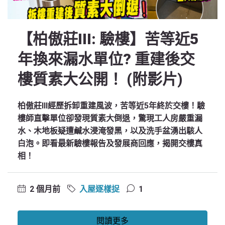
【柏傲莊III: 驗樓】苦等近5
年換來漏水單位? 重建後交
樓質素大公開！ (附影片)
柏傲莊III經歷拆卸重建風波，苦等近5年終於交樓！驗
樓師直擊單位卻發現質素大倒退，驚現工人房嚴重漏
水、木地板疑遭鹹水浸淹發黑，以及洗手盆湧出駭人
白泡。即看最新驗樓報告及發展商回應，揭開交樓真
相！
2 個月前
入屋逐樣捉
1
閱讀更多