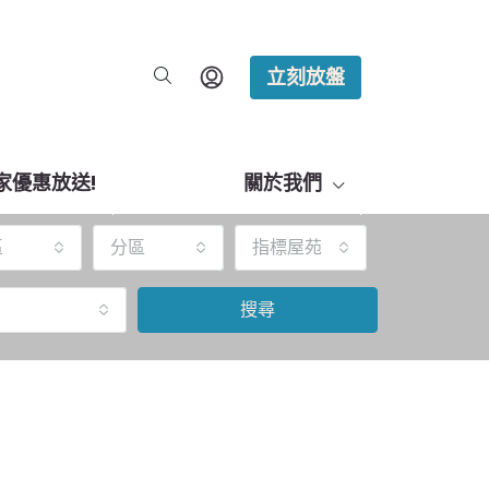
立刻放盤
家優惠放送!
關於我們
區
分區
指標屋苑
搜尋