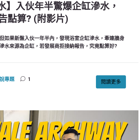
e浴室滲水】入伙年半驚爆企缸滲水，
點算? (附影片)
但如果新盤入伙一年半內，發現浴室企缸滲水，牽連牆身
滲水來源為企缸，若發展商拒接納報告，究竟點算好?
說專題
1
閱讀更多