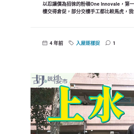
以忍讓價為招徠的粉嶺One Innovale，第一
樓交得倉促，部分交樓手工都比較馬虎，我
4 年前
入屋逐樣捉
1