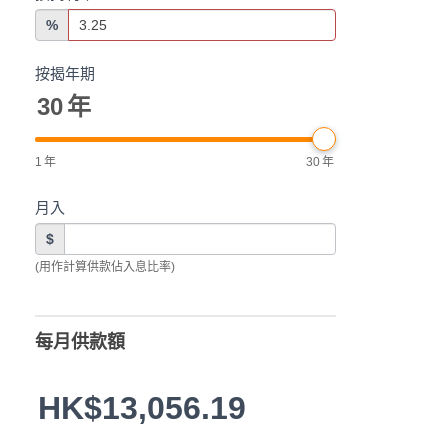
%
按揭年期
30
年
1
年
30
年
月入
$
(用作計算供款佔入息比率)
每月供款額
HK$13,056.19