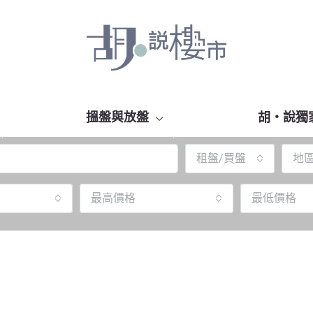
搵盤與放盤
胡‧說獨
租盤/買盤
地
最高價格
最低價格