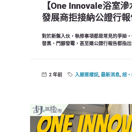
【One Innoval
發展商拒接納公證行報告
對於新盤入伙，執修事項都是常見的爭拗，
發黑、門腳發霉，甚至連公證行報告都指出
2 年前
入屋逐樣捉
,
最新消息
,
胡‧