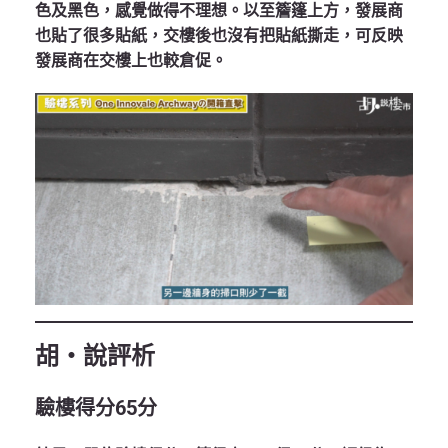
色及黑色，感覺做得不理想。以至簷篷上方，發展商
也貼了很多貼紙，交樓後也沒有把貼紙撕走，可反映
發展商在交樓上也較倉促。
胡
‧
說評析
驗樓得分
65分