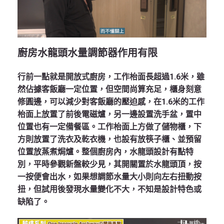
廚房水龍頭水量調節器作用有限
行前一點就是開放式廚房，工作枱面長超過1.6米，雖
然佔據客飯廳一定位置，但空間尚算充足，櫃身刻意
修圓邊，可以減少對客飯廳的壓迫感，在1.6米的工作
枱面上放置了前後電磁爐，另一邊設置洗手盆，置中
位置也有一定備餐區。工作枱面上方做了儲物櫃，下
方則放置了洗衣及乾衣機，也設有放筷子櫃、並預留
位置放蒸煮焗爐。整個廚房內，水龍頭設計有點特
別，平時參觀新盤較少見，其開關置於水龍頭頂，按
一按便會出水，如果想調節水量大小則向左右扭動按
扭，但試用後發現水量變化不大，不知是設計特色或
缺陷了。