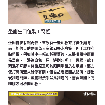
坐廁生口位裝工奇怪
坐廁擺位有點奇怪，會設有一些冚板來封實坐廁背
面，相信目的是避免大家望到去水喉管，但手工卻有
點粗糙，例如其中一幅冚板覆蓋後，三邊唧膠中兩邊
為黑色，一邊為白色；另一邊則只唧了一邊膠，餘下
兩邊不唧膠。背後原意可能跟閘掣設於右手邊，要方
便打開冚蓋來維修有關，但當記者揭開該鋁冚，卻出
現刮邊問題，坐廁跟洗手盆是刮邊的，需要鎅開上方
唧膠才可移動冚板。