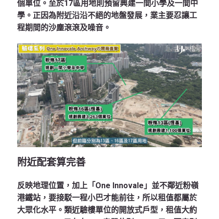
個單位。至於17區用地則預留興建一間小學及一間中
學。正因為附近沿沿不絕的地盤發展，業主要忍讓工
程期間的沙塵滾滾及噪音。
附近配套算完善
反映地理位置，加上「One Innovale」並不鄰近粉嶺
港鐵站，要接駁一程小巴才能前往，所以租值都屬於
大眾化水平。類近驗樓單位的開放式戶型，租值大約