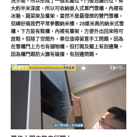
洗手間，所以形成了一個玄關位。門後泊牆凹位，有
大約半米深度，所以可收納嵌入式單門雪櫃，內裡有
冰箱、蔬菜架及層架，當然不是最理想的雙門雪櫃，
但總好過我們平常參觀納米樓，28厘米高的納米式雪
櫃。下方設有鞋櫃，內裡有層架，方便外出回來時可
放鞋。但除了空間外，單位值得留意手工問題。因為
在雪櫃門上方也有儲物櫃，但打開及關上有刮邊聲，
因為櫃門跟防火牆有碰撞，有刮邊問題。