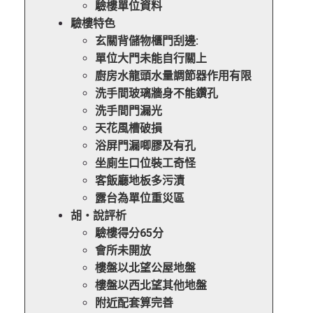
驗樓單位資料
驗樓特色
玄關背儲物櫃門刮邊:
單位大門未能自行關上
廚房水龍頭水量調節器作用有限
洗手間玻璃牆身不能鑽孔
洗手間門漏光
天花風槽破損
浴屏門漏唧膠及有孔
坐廁生口位裝工奇怪
客飯廳地板多污漬
露台為單位重災區
胡‧說評析
驗樓得分65分
會所未開放
樓盤以北望公屋地盤
樓盤以西北望其他地盤
附近配套算完善