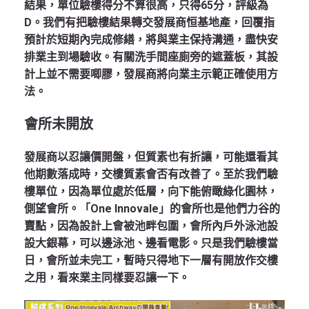
結果，單位驗樓得分不算很高，只得65分，評級為
D。我們有把驗樓結果轉交發展商恒基地產，回覆指
預計於短期內完成修繕，將與業主保持溝通，盡快安
排業主到場驗收。有關洗手間座廁旁的遮蓋板，其設
計上並不需要唧膠，發展商將向業主示範正確使用方
法。
會所未開放
發展商以忍讓價開盤，但質素也有折讓，可能還看其
他期數落成時，交樓質素會否有改善了。至於我們驗
樓單位，因為單位處於低層，向下能俯瞰綠化園林，
側望會所。「One Innovale」的會所也是他們力谷的
賣點，因為設計上會被池畔包圍，會所內戶外泳池設
設大銀幕，可以邊泳池、邊看電影。只是我們驗樓當
日，會所並未完工，暫時只得地下一層有開放作交樓
之用，看來業主同樣要忍讓一下。