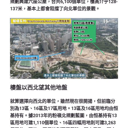
規劃興建六座公屋，合共6,100個單位，樓高介乎128-
137米，基本上都會阻擋了向北單位的景觀。
樓盤以西北望其他地盤
就算選擇向西北的單位，雖然現在很開揚，但前臨分
別為13區、16區及17區用地。13區及16區用地均由恒
基持有。據2013年的粉嶺北規劃藍圖，由恒基持有13
區用地可建1,110個單位、16區四幅用地則可建3,263