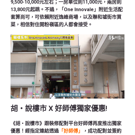
9,500-10,000元左右；一房單位則11,000元，兩房則
13,800元起跳。不過，「One Innovale」附近生活配
套算尚可，可依賴附近逸峰商場，以及聯和墟街市買
菜，相信對住開粉嶺區的人都會接受。
胡‧說樓市 X 好師傅獨家優惠!
《胡‧說樓市》跟裝修配對平台好師傅再度推出獨家
優惠！經指定連結透過
「好師傅」
，成功配對並簽約