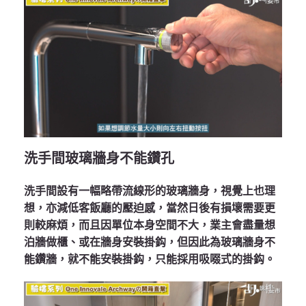
洗手間玻璃牆身不能鑽孔
洗手間設有一幅略帶流線形的玻璃牆身，視覺上也理
想，亦減低客飯廳的壓迫感，當然日後有損壞需要更
則較麻煩，而且因單位本身空間不大，業主會盡量想
泊牆做櫃、或在牆身安裝掛鈎，但因此為玻璃牆身不
能鑽牆，就不能安裝掛鈎，只能採用吸啜式的掛鈎。