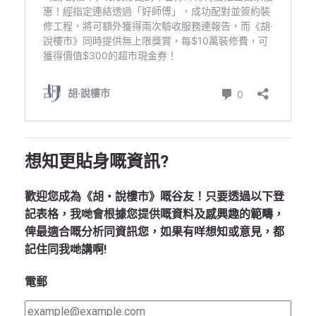
想知更貼身嘅資訊?
歡迎您成為《胡‧說樓市》嘅谷友！只要透過以下登
記表格，我哋會根據您提供嘅資料及感興趣的範疇，
俾最適合嘅分析同資訊您，如果有咩想知或意見，都
記住同我哋講啊!
電郵