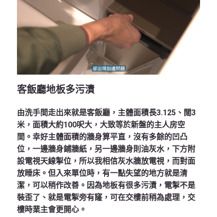
客飯廳地板多污漬
由洗手間走出來就是客飯廳，主體面積長3.125、闊3
米，面積大約100呎大，大致等於新盤的主人房空
間。幸好主體面積的牆身算平直，沒有多餘的凹凸
位，一邊牆身鋪牆紙，另一邊牆身則油灰水，下方附
設電視天線掣位，所以我相信灰水牆放電視，而對面
放睡床。但入來單位時，有一點失望的地方就是清
潔，可以稍作改善。因為地板有很多污漬，電掣不是
裝歪了、就是電掣旁有窿，可在交樓前稍為處理，交
樓時業主會更開心。