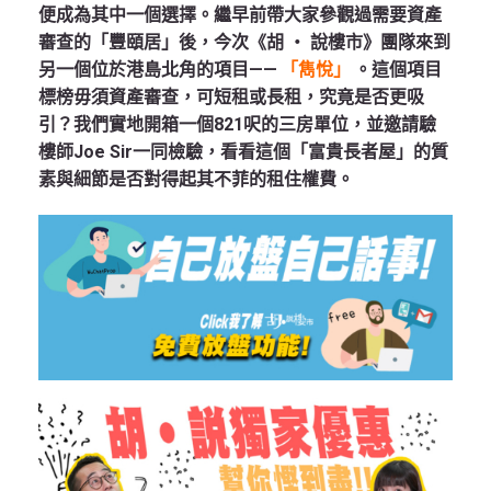
便成為其中一個選擇。繼早前帶大家參觀過需要資產
審查的「豐頤居」後，今次《胡 ‧ 說樓市》團隊來到
另一個位於港島北角的項目——
「雋悅
」
。這個項目
標榜毋須資產審查，可短租或長租，究竟是否更吸
引？我們實地開箱一個821呎的三房單位，並邀請驗
樓師Joe Sir一同檢驗，看看這個「富貴長者屋」的質
素與細節是否對得起其不菲的租住權費。