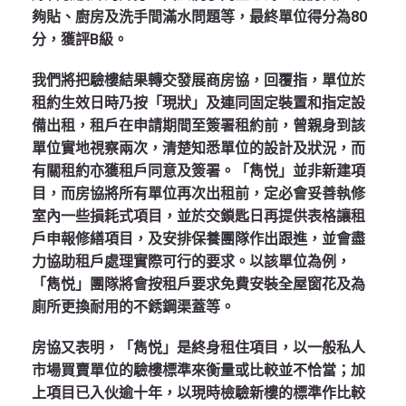
夠貼、廚房及洗手間滿水問題等，最終單位得分為80
分，獲評B級。
我們將把驗樓結果轉交發展商房協，回覆指，
單位於
租約生效日時乃按「現狀」及連同固定裝置和指定設
備出租，租戶在申請期間至簽署租約前，曾親身到該
單位實地視察兩次，清楚知悉單位的設計及狀況，而
有關租約亦獲租戶同意及簽署。「雋悦」並非新建項
目，而房協將所有單位再次出租前，定必會妥善執修
室內一些損耗式項目，並於交鎖匙日再提供表格讓租
戶申報修繕項目，及安排保養團隊作出跟進，並會盡
力協助租戶處理實際可行的要求。以該單位為例，
「雋悦」團隊將會按租戶要求免費安裝全屋窗花及為
廁所更換耐用的不銹鋼渠蓋等。
房協又表明，「雋悦」是終身租住項目，以一般私人
市場買賣單位的驗樓標準來衡量或比較並不恰當；加
上項目已入伙逾十年，以現時檢驗新樓的標準作比較