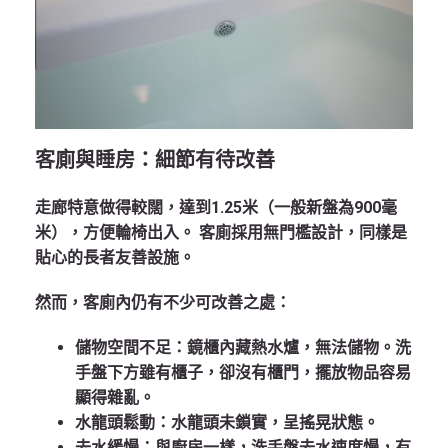
客廁與睡房：細節有待改善
走廊特意做得較闊，達到1.25米（一般新盤為900毫
米），方便輪椅出入。
客廁採用無門檻設計，同樣是
貼心的長者友善設施。
然而，客廁內仍有不少可改善之處：
儲物空間不足
：鏡櫃內藏熱水爐，無法儲物。洗
手盤下方雖有櫃子，卻沒有櫃門，擺放物品容易
顯得雜亂。
水龍頭鬆動
：水龍頭未鎖實，呈搖晃狀態。
去水緩慢
：與廚房一樣，洗手盤去水速度慢，有