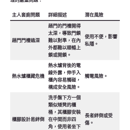
理的嚴重問題：
主人套廁問題
詳細描述
潛在風險
趟門的門槽開得
太深，導致門鎖
使用不便，影響
趟門門槽過深
難以對準，在內
私隱。
外都難以順暢上
鎖或開鎖。
熱水爐背後的電
線外露，伸手入
熱水爐櫃藏危機
觸電風險。
櫃內容易觸碰，
構成安全風險。
洗手盤下方一個
類似矮凳的櫃
桶，其櫃腳安裝
長者絆倒或受
櫃腳設計易絆倒
在中間而非四
傷。
角，使用者坐下