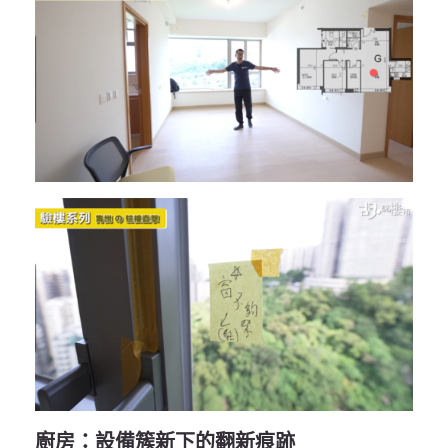
廚房：設備簇新下的翻新痕跡