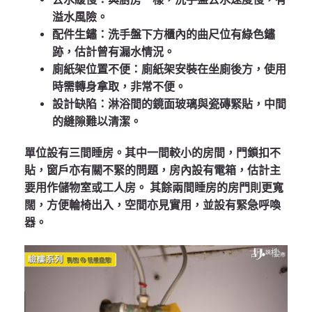
溢水風險。
配件生鏽
：洗手盤下方櫃內的曲尺位有綠色鏽
跡，估計曾有漏水情況。
廁紙架位置不便
：廁紙架安裝在坐廁後方，使用
時需轉身拿取，非常不便。
設計缺陷
：淋浴間的鏡面玻璃與瓷磚緊貼，中間
的縫隙難以清潔。
單位設有三間睡房。其中一間較小的房間，門鎖扣不
貼，窗戶亦有關不緊的問題，房內設有電箱，估計主
要用作儲物室或工人房。 其餘兩間睡房的房門則更寬
闊，方便輪椅出入，空間亦見實用，並設有緊急呼喚
器。