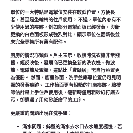
單位的一大特點是電掣位安裝在較低位置，方便長
者，甚至是坐輪椅的住戶使用。
不過，單位內亦有不
少使用過的痕跡，例如部分電掣面板已經發黃，與新
更換的白色面板形成強烈對比，顯示單位在翻新後並
未完全更換所有舊有配件。
廚房的情況亦類似。戶主表示，收樓時洗衣機非常殘
舊，經反映後，發展商已更換全新的洗衣機、微波
爐、電磁爐及雪櫃，這點比「豐頤居」需自行添置更
為優勝。
然而，廚櫃飾面、洗手盤底等位置仍可見明
顯的發黃痕跡。
工作枱面更有粗糙的打磨痕跡，驗樓
師估計是上手住戶使用後，翻新時僅用粗砂紙打磨去
污，卻遺漏了用幼砂紙磨平的工序。
更嚴重的問題出現在洗手盤：
滿水問題
：鋅盤的滿水去水口去水速度極慢，若