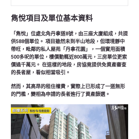
雋悅項目及單位基本資料
「雋悅」位處北角丹拿道8號，由三座大廈組成，共提
供588個單位。
項目雖然未到半山地段，但環境靜中
帶旺，毗鄰的私人屋苑「丹拿花園」，一個實用面積
500多呎的單位，樓價動輒近800萬元，三房單位更索
價過千萬元。
在這樣的地段，房協竟提供免資產審查
的長者屋，看似相當吸引。
然而，其高昂的租住權費，實際上已形成了一道無形
的門檻，變相為申請的長者進行了資產篩選。