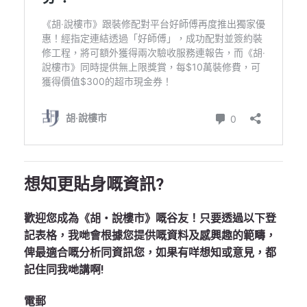
想知更貼身嘅資訊?
歡迎您成為《胡‧說樓市》嘅谷友！只要透過以下登
記表格，我哋會根據您提供嘅資料及感興趣的範疇，
俾最適合嘅分析同資訊您，如果有咩想知或意見，都
記住同我哋講啊!
電郵