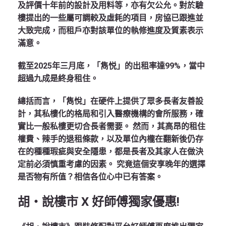
及評價十年前的設計及用料等，亦有欠公允。對於驗
樓提出的一些屬可調較及虛耗的項目，房協已跟進並
大致完成，而租戶亦對該單位的執修進度及質素表示
滿意。
截至2025
年三月底，「雋悦」的出租率達99%
，當中
超過九成是終身租住。
總括而言，「雋悅」在硬件上提供了眾多長者友善設
計，其私樓化的格局和引入醫療機構的會所服務，確
實比一般私樓更切合長者需要。
然而，其高昂的租住
權費、辣手的退租條款，以及單位內櫳在翻新後仍存
在的種種瑕疵與安全隱患，都是長者及其家人在做決
定前必須慎重考慮的因素。
究竟這個安享晚年的選擇
是否物有所值？相信各位心中已有答案。
胡‧說樓市 X 好師傅獨家優惠!