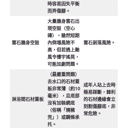
時容易因失平衡
而弄傷腳。
大量牆身雲石出
現空鼓（空心
磚），雖然短期
雲石牆身空鼓
內倒塌風險不
雲石剝落風險。
高，但若遇上颱
風令樓宇搖晃，
可能加劇問題。
（最嚴重問題）
去水口的石材蓋
成年人站上去時
板非常薄（約10
極易踩斷，鋒利
毫米），且底部
淋浴間石材蓋板
的石材邊緣會立
沒有加裝網底
刻割傷腳底，非
（俗稱「燒豬
常危險。
兜」）或鋼條承
托。