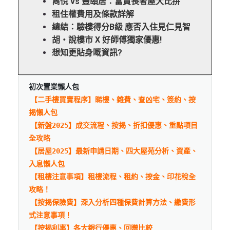
雋悅 vs 豐頤居：富貴長者屋大比拼
租住權費用及條款詳解
總結：驗樓得分B級 應否入住見仁見智
胡‧說樓市 X 好師傅獨家優惠!
想知更貼身嘅資訊?
初次置業懶人包
【二手樓買賣程序】睇樓、雜費、查凶宅、簽約、按
揭懶人包
【新盤2025】成交流程、按揭、折扣優惠、重點項目
全攻略
【居屋2025】最新申請日期、四大屋苑分析、資產、
入息懶人包
【租樓注意事項】租樓流程、租約、按金、印花稅全
攻略！
【按揭保險費】深入分析四種保費計算方法、繳費形
式注意事項！
【按揭利率】各大銀行優惠、回贈比較