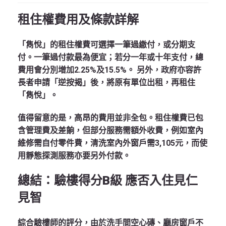
租住權費用及條款詳解
「雋悅」的租住權費可選擇一筆過繳付，或分期支
付。一筆過付款最為便宜；若分一年或十年支付，總
費用會分別增加2.25%及15.5%。
另外，政府亦容許
長者申請「逆按揭」後，將原有單位出租，再租住
「雋悅」。
值得留意的是，高昂的費用並非全包。租住權費已包
含管理費及差餉，但部分服務需額外收費，例如室內
維修需自付零件費，清洗室內外窗戶需3,105元，而使
用靜態探測服務亦要另外付款。
總結：驗樓得分B級 應否入住見仁
見智
綜合驗樓師的評分，由於洗手間空心磚、廳房窗戶不