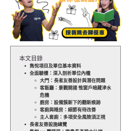
本文目錄
雋悅項目及單位基本資料
全面驗樓：深入剖析單位內櫳
大門：長者友善設計與潛在問題
客飯廳：景觀開揚 惟窗戶暗藏滲水
危機
廚房：設備簇新下的翻新痕跡
客廁與睡房：細節有待改善
主人套廁：多項安全風險須正視
長者友善設施總覽