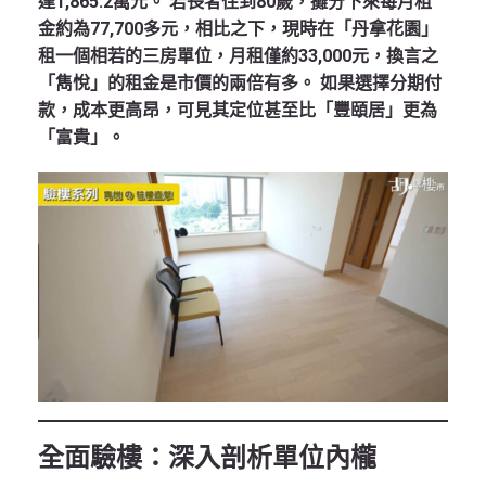
達1,865.2萬元。 若長者住到80歲，攤分下來每月租
金約為77,700多元，相比之下，現時在「丹拿花園」
租一個相若的三房單位，月租僅約33,000元，換言之
「雋悅」的租金是市價的兩倍有多。 如果選擇分期付
款，成本更高昂，可見其定位甚至比「豐頤居」更為
「富貴」。
全面驗樓：深入剖析單位內櫳