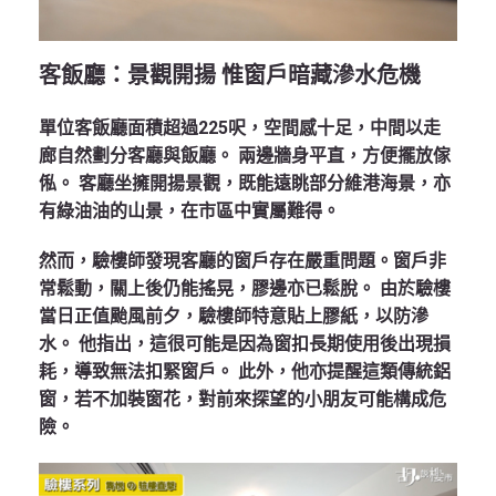
客飯廳：景觀開揚 惟窗戶暗藏滲水危機
單位客飯廳面積超過225呎，空間感十足，中間以走
廊自然劃分客廳與飯廳。
兩邊牆身平直，方便擺放傢
俬。
客廳坐擁開揚景觀，既能遠眺部分維港海景，亦
有綠油油的山景，在市區中實屬難得。
然而，驗樓師發現客廳的窗戶存在嚴重問題。窗戶非
常鬆動，關上後仍能搖晃，膠邊亦已鬆脫。 由於驗樓
當日正值颱風前夕，驗樓師特意貼上膠紙，以防滲
水。 他指出，這很可能是因為窗扣長期使用後出現損
耗，導致無法扣緊窗戶。 此外，他亦提醒這類傳統鋁
窗，若不加裝窗花，對前來探望的小朋友可能構成危
險。