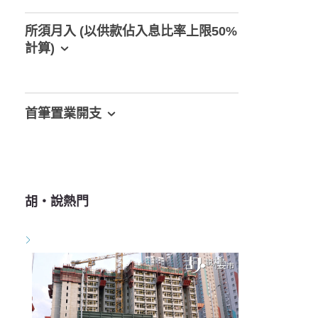
所須月入 (以供款佔入息比率上限50%
計算)
首筆置業開支
胡‧說熱門