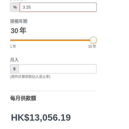
%
按揭年期
30
年
1
年
30
年
月入
$
(用作計算供款佔入息比率)
每月供款額
HK$13,056.19