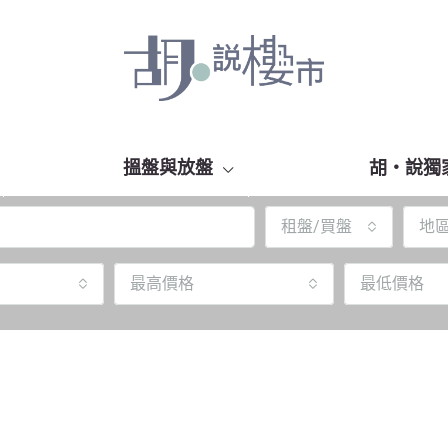
搵盤與放盤
胡‧說獨
租盤/買盤
地
最高價格
最低價格