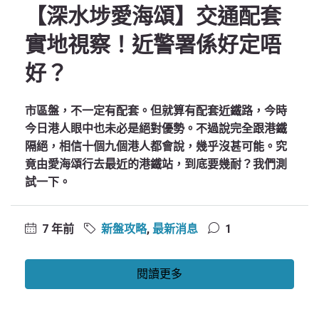
【深水埗愛海頌】交通配套
實地視察！近警署係好定唔
好？
市區盤，不一定有配套。但就算有配套近鐵路，今時
今日港人眼中也未必是絕對優勢。不過說完全跟港鐵
隔絕，相信十個九個港人都會說，幾乎沒甚可能。究
竟由愛海頌行去最近的港鐵站，到底要幾耐？我們測
試一下。
7 年前
新盤攻略
,
最新消息
1
閱讀更多