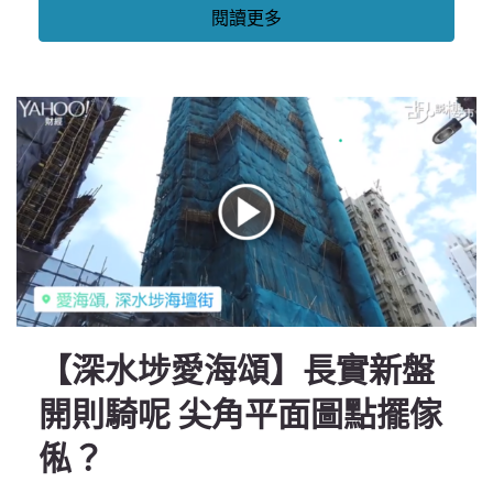
閱讀更多
【深水埗愛海頌】長實新盤
開則騎呢 尖角平面圖點擺傢
俬？