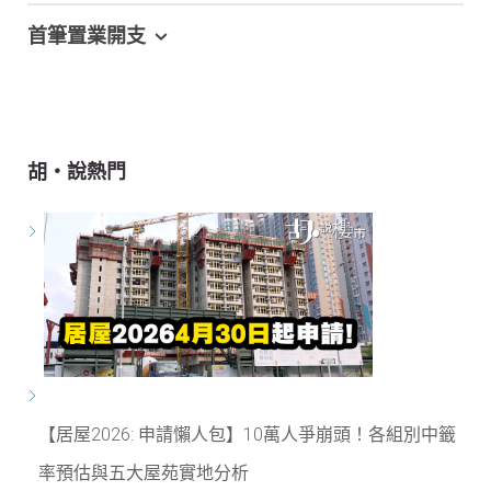
首筆置業開支
胡‧說熱門
【居屋2026: 申請懶人包】10萬人爭崩頭！各組別中籤
率預估與五大屋苑實地分析