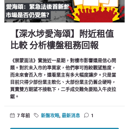
【深水埗愛海頌】附近租值
比較 分析樓盤租務回報
《禁蒙面法》實施近一星期，對樓市影響還是信心問
題。對於未入市的準買家，他們寧可抱較觀望態度，
而未來會否入市，還看業主有多大幅度讓步。只是當
目前只得少部份業主軟化、大部份業主仍舊企硬時，
買賣雙方期望不接軌下，二手成交難免要陷入牛皮拉
鋸。
7 年前
新盤攻略
,
最新消息
1