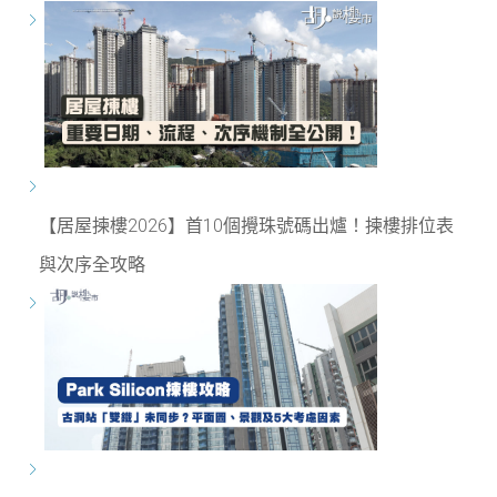
【居屋揀樓2026】首10個攪珠號碼出爐！揀樓排位表
與次序全攻略