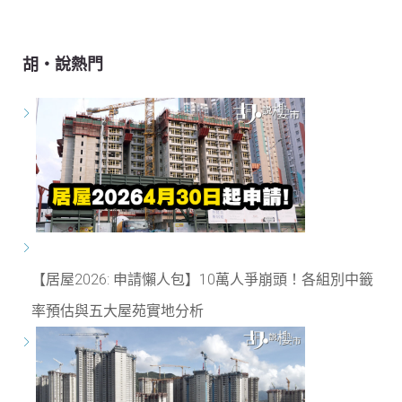
胡‧說熱門
【居屋2026: 申請懶人包】10萬人爭崩頭！各組別中籤
率預估與五大屋苑實地分析