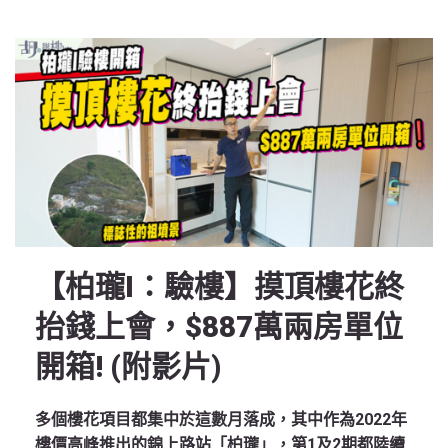
【柏瓏I：驗樓】摸頂樓花終
抬錢上會，$887萬兩房單位
開箱! (附影片)
多個樓花項目都集中於這數月落成，其中作為2022年
樓價高峰推出的錦上路站「柏瓏」，第1及2期都陸續