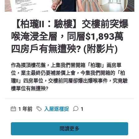
【柏瓏II：驗樓】交樓前突爆
喉淹浸全層，同層$1,893萬
四房戶有無遭殃? (附影片)
作為摸頂樓花盤，上集我們曾開箱「柏瓏I」兩房單
位，業主最終仍要補差價上會，今集我們開箱的「柏
瓏II」四房單位，交樓前同層卻爆出爆喉事件，究竟驗
樓單位有無遭殃?
1 年前
入屋逐樣捉
1
閱讀更多