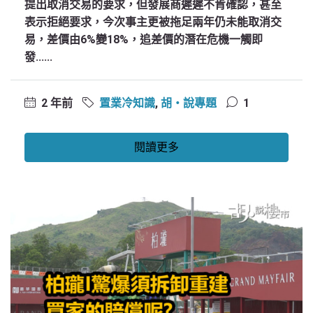
提出取消交易的要求，但發展商遲遲不肯確認，甚至
表示拒絕要求，今次事主更被拖足兩年仍未能取消交
易，差價由6%變18%，追差價的潛在危機一觸即
發......
2 年前
置業冷知識
,
胡‧說專題
1
閱讀更多