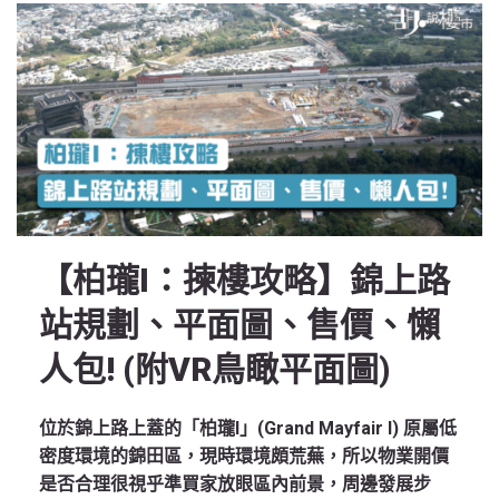
【柏瓏I：揀樓攻略】錦上路
站規劃、平面圖、售價、懶
人包! (附VR鳥瞰平面圖)
位於錦上路上蓋的「柏瓏I」(Grand Mayfair I) 原屬低
密度環境的錦田區，現時環境頗荒蕪，所以物業開價
是否合理很視乎準買家放眼區內前景，周邊發展步