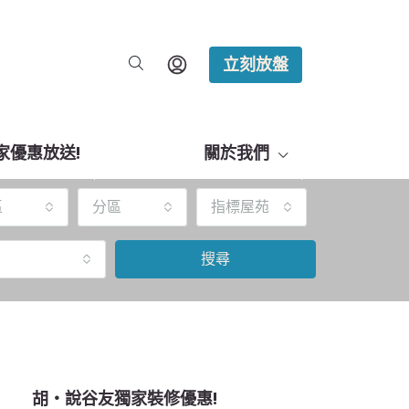
立刻放盤
家優惠放送!
關於我們
區
分區
指標屋苑
搜尋
胡‧說谷友獨家裝修優惠!