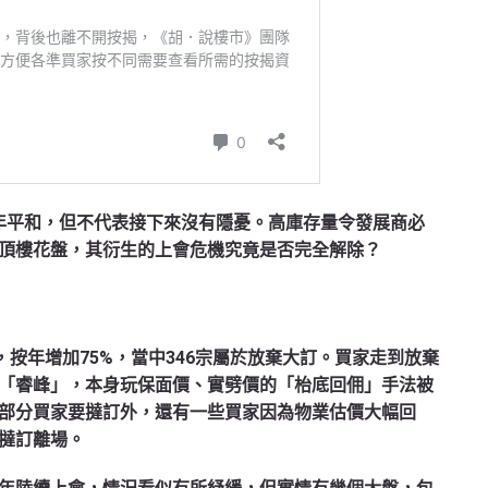
24年平和，但不代表接下來沒有隱憂。高庫存量令發展商必
頂樓花盤，其衍生的上會危機究竟是否完全解除？
，按年增加75%，當中346宗屬於放棄大訂。買家走到放棄
「睿峰」，本身玩保面價、實劈價的「枱底回佣」手法被
部分買家要撻訂外，還有一些買家因為物業估價大幅回
撻訂離場。