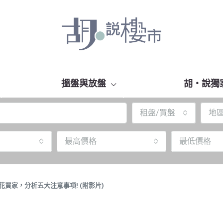
搵盤與放盤
胡‧說獨
租盤/買盤
地
最高價格
最低價格
花買家，分析五大注意事項! (附影片)