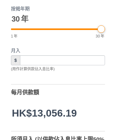
按揭年期
30
年
1
年
30
年
月入
$
(用作計算供款佔入息比率)
每月供款額
HK$13,056.19
所須月入 (以供款佔入息比率上限50%