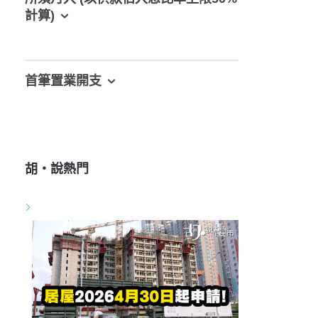
計算)
首筆置業開支
胡‧說熱門