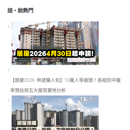
胡‧說熱門
【居屋2026: 申請懶人包】10萬人爭崩頭！各組別中籤
率預估與五大屋苑實地分析