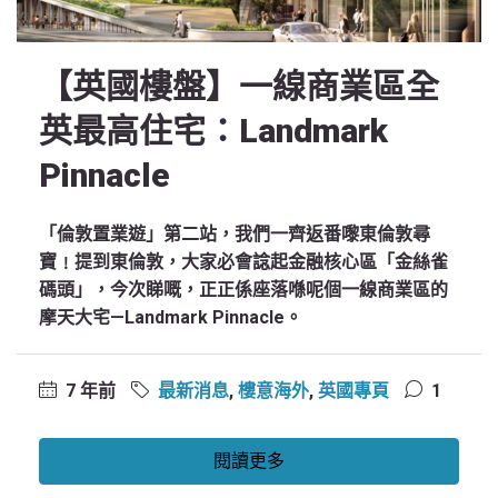
【英國樓盤】一線商業區全
英最高住宅：Landmark
Pinnacle
「倫敦置業遊」第二站，我們一齊返番嚟東倫敦尋
寶﹗提到東倫敦，大家必會諗起金融核心區「金絲雀
碼頭」，今次睇嘅，正正係座落喺呢個一線商業區的
摩天大宅—Landmark Pinnacle。
7 年前
最新消息
,
樓意海外
,
英國專頁
1
閱讀更多