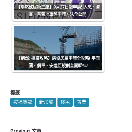
【煥然懿居第三座】9月27日起申請! 入息、資
產、首置上車盤申請方法全公開!
【朗然: 揀樓攻略】房協居屋申請全攻略! 平面
圖、價單、安達臣規劃全面睇!￼
標籤:
按揭貸款
新加坡
移民
置業
Previous 文章