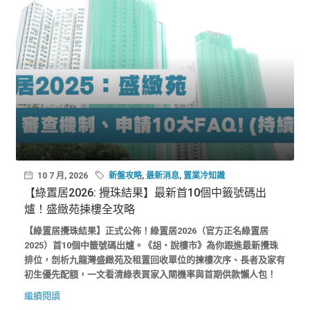
10 7 月, 2026
新盤攻略
,
最新消息
,
置業冷知識
【綠置居2026: 攪珠結果】最新首10個中籤號碼出
爐！盛緻苑揀樓全攻略
【綠置居攪珠結果】正式公佈！綠置居2026（官方正名綠置居
2025）首10個中籤號碼出爐。《胡‧說樓市》為你跟進最新攪珠
排位，剖析九龍灣盛緻苑及租置回收單位的揀樓次序、長者及家有
初生優先配額，一文看清綠表買家入閘機率與首期供款懶人包！
繼續閱讀