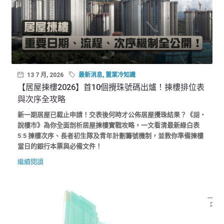
13 7 月, 2026
最新消息
,
置業冷知識
【居屋揀樓2026】首10個攪珠號碼出爐！揀樓排位表
與次序全攻略
新一期居屋已截止申請！交表後何時才公佈居屋攪珠結果？《胡‧
說樓市》為你全面剖析居屋揀樓實戰攻略，一文看清最新綠白表
5:5 揀樓次序、長者初生隊及青年計劃籌號機制，並教你準備揀樓
當日的銀行本票與必備文件！
繼續閱讀