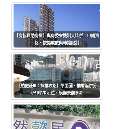
【房協資助房屋】與房委會機制大比併：申請資
格、按揭成數與轉讓限制
【柏傲莊III：揀樓攻略】平面圖、樓層陷阱分
析! 附VR示位、模擬景觀參考