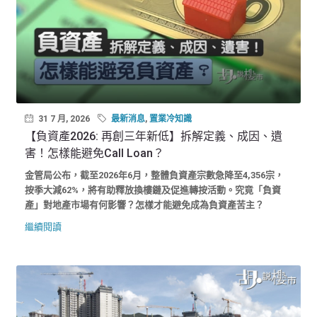
31 7 月, 2026
最新消息
,
置業冷知識
【負資產2026: 再創三年新低】拆解定義、成因、遺
害！怎樣能避免Call Loan？
金管局公布，截至2026年6月，整體負資產宗數急降至4,356宗，
按季大減62%，將有助釋放換樓鏈及促進轉按活動。究竟「負資
產」對地產市場有何影響？怎樣才能避免成為負資產苦主？
繼續閱讀