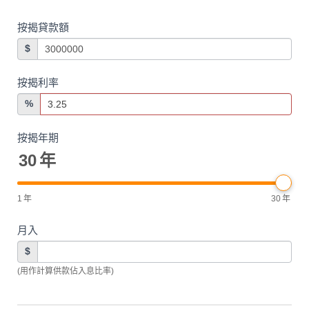
按揭貸款額
$
按揭利率
%
按揭年期
30
年
1
年
30
年
月入
$
(用作計算供款佔入息比率)