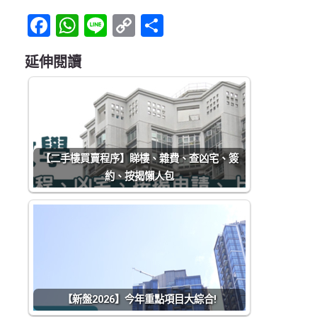
Facebook
WhatsApp
Line
Copy
Share
Link
延伸閱讀
【二手樓買賣程序】睇樓、雜費、查凶宅、簽
約、按揭懶人包
【新盤2026】今年重點項目大綜合!