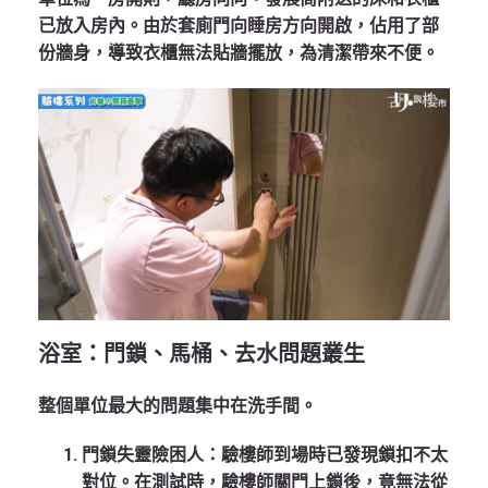
已放入房內。由於套廁門向睡房方向開啟，佔用了部
份牆身，導致衣櫃無法貼牆擺放，為清潔帶來不便。
浴室：門鎖、馬桶、去水問題叢生
整個單位最大的問題集中在洗手間。
門鎖失靈險困人：驗樓師到場時已發現鎖扣不太
對位。在測試時，驗樓師關門上鎖後，竟無法從