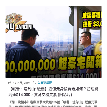
17 7 月, 2026
入屋逐樣捉
【峻譽‧渣甸山: 驗樓】近億元身價質素如何？管理費
高達$14,000，實測交樓質素 (附影片)
《胡‧說樓市》客觀直擊大坑道135號「峻譽．渣甸山」近億元單