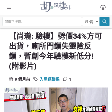
主頁
驗樓及裝修設計
入屋逐樣捉
【尚瓏: 驗樓】劈價34%方可出貨，廁所門鎖失靈險反鎖，暫創今年驗樓新
低分! (附影片)
【尚瓏: 驗樓】劈價34%方可
出貨，廁所門鎖失靈險反
鎖，暫創今年驗樓新低分!
(附影片)
9 個月前
入屋逐樣捉
1