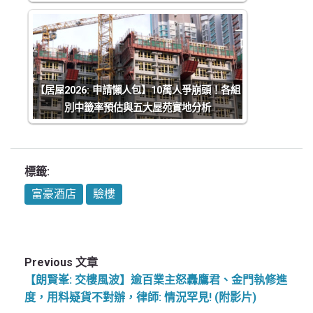
【居屋2026: 申請懶人包】10萬人爭崩頭！各組
別中籤率預估與五大屋苑實地分析
標籤:
富豪酒店
驗樓
Previous 文章
【朗賢峯: 交樓風波】逾百業主怒轟鷹君、金門執修進
度，用料疑貨不對辦，律師: 情況罕見! (附影片)