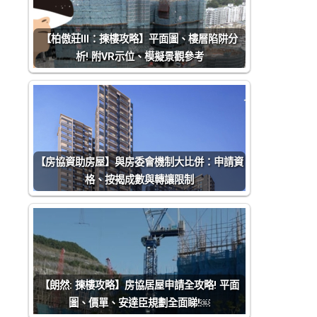
【柏傲莊III：揀樓攻略】平面圖、樓層陷阱分
析! 附VR示位、模擬景觀參考
【房協資助房屋】與房委會機制大比併：申請資
格、按揭成數與轉讓限制
【朗然: 揀樓攻略】房協居屋申請全攻略! 平面
圖、價單、安達臣規劃全面睇!￼