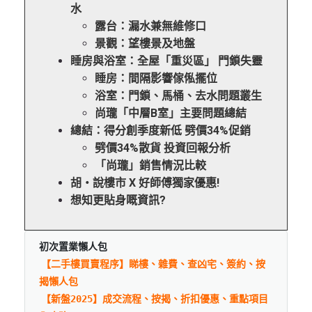
水
露台：漏水兼無維修口
景觀：望樓景及地盤
睡房與浴室：全屋「重災區」 門鎖失靈
睡房：間隔影響傢俬擺位
浴室：門鎖、馬桶、去水問題叢生
尚瓏「中層B室」主要問題總結
總結：得分創季度新低 劈價34%促銷
劈價34%散貨 投資回報分析
「尚瓏」銷售情況比較
胡‧說樓市 X 好師傅獨家優惠!
想知更貼身嘅資訊?
初次置業懶人包
【二手樓買賣程序】睇樓、雜費、查凶宅、簽約、按
揭懶人包
【新盤2025】成交流程、按揭、折扣優惠、重點項目