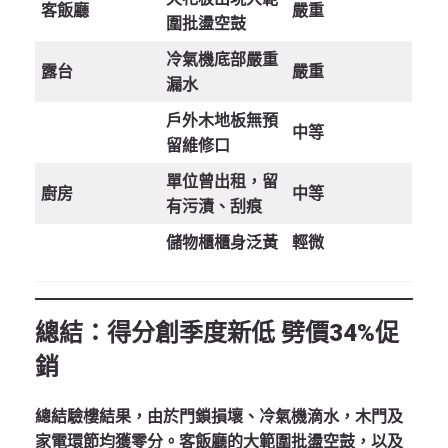
客飯廳
嚴重
圍批盪空鼓
冷氣機底部嚴重
露台
嚴重
漏水
戶外木地板無預
中等
留維修口
單位曾出租，留
廚房
中等
有污漬、刮痕
儲物櫃櫃身泛黃
輕微
總結：得分創季度新低 劈價34%促
銷
總結驗樓結果，由於門鎖損壞、冷氣機滴水，木門及
家電環節均獲零分。客飯廳的大範圍批盪空鼓，以及