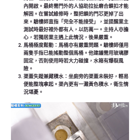
內開啟。最終需門外的人協助拉扯磨合鎖扣才能
解困。在嘗試維修時，整把鎖的門芯更掉了出
來。驗樓師直指「完全不能接受」，並提醒業主
測試時最好裡外都有人，以防萬一。主持人亦擔
心，若獨居業主遇上此情況，後果嚴重。
馬桶極度鬆動：馬桶亦有嚴重問題。驗樓師僅用
兩隻手指已能搖動整個馬桶。他建議需用玻璃膠
固定，否則使用時若大力碰撞，水箱有爆裂風
險。
渠蓋失蹤兼藏積水：坐廁旁的渠蓋未裝好，輕易
便能整塊拿起。渠內更有一灘黃色積水，衛生情
況堪憂。