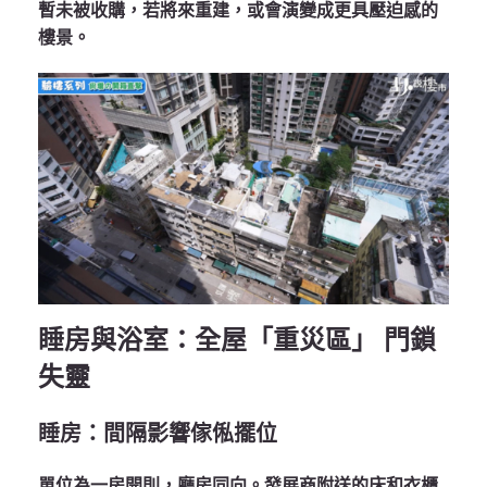
暫未被收購，若將來重建，或會演變成更具壓迫感的
樓景。
睡房與浴室：全屋「重災區」 門鎖
失靈
睡房：間隔影響傢俬擺位
單位為一房開則，廳房同向。發展商附送的床和衣櫃