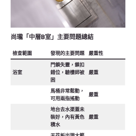
尚瓏「中層B室」主要問題總結
檢查範圍
發現的主要問題
嚴重性
門鎖失靈，鎖扣
浴室
錯位，驗樓師被
嚴重
困
馬桶非常鬆動，
嚴重
可用兩指搖動
地台去水渠蓋未
裝好，內有黃色
嚴重
積水
天花板出現大範