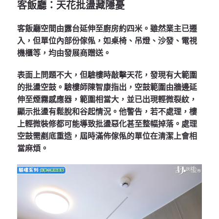
客飯廳：天花批盪藏隱憂
客飯廳空間由露台延伸至廚房約四米。雖然業主已遷
入，但單位內部份傢俬，如桌椅、吊燈、沙發、電視
機櫃等，均由發展商贈送。
表面上問題不大，但驗樓時敲擊天花，發現有大範圍
的批盪空鼓。驗樓師陳智康指出，空鼓範圍由牆邊延
伸至煙霧感應器，範圍相當大，並已出現輕微裂紋，
顯示批盪有鬆脫和谷起情況。他警告，若不處理，樓
上輕微裝修都可能導致批盪惡化甚至整幅掉落。處理
空鼓需剷底重造，屆時滿佈傢俬的單位在清潔上會相
當麻煩。