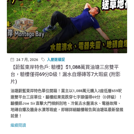
24 7 月, 2026
入屋逐樣捉
【蔚藍東岸特色戶: 驗樓】$1,088萬買油塘三房雙平
台，驗樓僅得69分D級！漏水自爆磚等7大瑕疵 (附影
片)
油塘蔚藍東岸特色單位開箱！業主以1,088萬元購入2座低層659呎
連雙平台三房單位，驗樓結果竟跌穿七字頭僅得69分（D評級）！
驗樓師Joe Sir直擊大門傾斜刮地、冷氣去水盤滴水、電器故障、
地磚自爆及牆身水漬等瑕疵，即睇詳細驗樓報告與油塘區最新發展
前景！
繼續閱讀