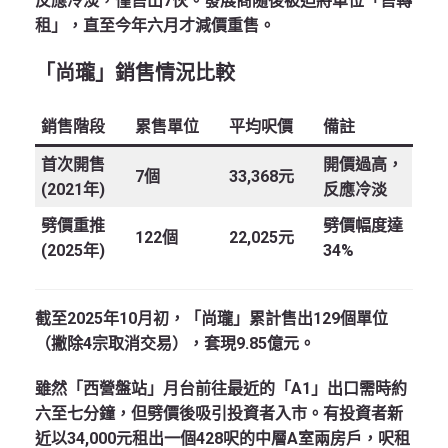
反應冷淡，僅售出7伙。發展商隨後被迫將單位「售轉
租」，直至今年六月才減價重售。
「尚瓏」銷售情況比較
銷售階段
累售單位
平均呎價
備註
首次開售
開價過高，
7個
33,368元
(2021年)
反應冷淡
劈價重推
劈價幅度達
122個
22,025元
(2025年)
34%
截至2025年10月初，「尚瓏」累計售出129個單位
（撇除4宗取消交易），套現9.85億元。
雖然「西營盤站」月台前往最近的「A1」出口需時約
六至七分鐘，但劈價後吸引投資者入市。有投資者新
近以34,000元租出一個428呎的中層A室兩房戶，呎租