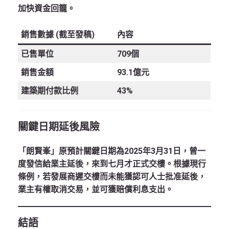
加快資金回籠。
銷售數據 (截至發稿)
內容
已售單位
709個
銷售金額
93.1億元
建築期付款比例
43%
關鍵日期延後風險
「朗賢峯」原預計
關鍵日期
為
2025年3月31日
，曾一
度發信給業主延後，來到七月才正式交樓。根據現行
條例，若發展商遲交樓而未能獲認可人士批准延後，
業主有權取消交易，並可獲賠償利息支出。
結語