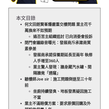
本文目錄
何文田朗賢峯爆嚴重交樓問題 業主花千
萬換來不如預期
過百苦主組織追討 已向消委會投訴
閉門會議錄音曝光：發展商斥承建商質
素參差
發展商承諾保養期延長至兩年 執修
人手增至360人
業主驚人發現：牆身藏汽水罐、間
隔牆竟「通窿」
驗樓師Joe sir：施工問題倒退至三十年
前
坐廁持續發臭、地板發黑疑因施工
不當
業主不滿賠償方案：要求原價回購及外