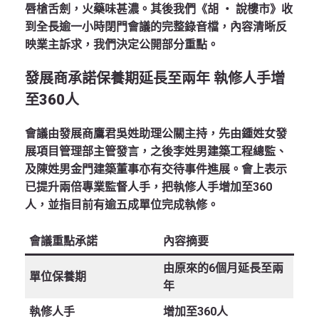
唇槍舌劍，火藥味甚濃。其後我們《胡 ‧ 說樓市》收
到全長逾一小時閉門會議的完整錄音檔，內容清晰反
映業主訴求，我們決定公開部分重點。
發展商承諾保養期延長至兩年 執修人手增
至360人
會議由發展商鷹君吳姓助理公關主持，先由鍾姓女發
展項目管理部主管發言，之後李姓男建築工程總監、
及陳姓男金門建築董事亦有交待事件進展。會上表示
已提升兩倍專業監督人手，把執修人手增加至
360
人
，並指目前有逾五成單位完成執修。
會議重點承諾
內容摘要
由原來的
6個月
延長至
兩
單位保養期
年
執修人手
增加至
360人