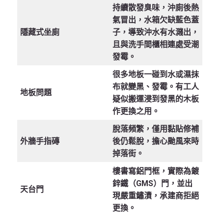
持續散發臭味，沖廁後熱
氣冒出，水箱欠缺藍色蓋
隱藏式坐廁
子，導致沖水有水濺出，
且與洗手間櫃相連處受潮
發霉。
很多地板一碰到水或濕抹
布就變黑、發霉。有工人
地板問題
疑似搬運浸到發黑的木板
作更換之用。
脫落頻繁，僅用黏貼修補
外牆手指磚
後仍鬆脫，擔心颱風來時
掉落街。
樓書寫
鋁門框
，實際為
鍍
鋅鐵（GMS）門
，並出
天台門
現嚴重鏽漬，承建商拒絕
更換。