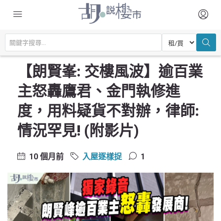
主頁
驗樓及裝修設計
入屋逐樣捉
【朗賢峯: 交樓風波】逾百業主怒轟鷹君、金門執修進度，用料疑貨不對
辦，律師: 情況罕見! (附影片)
【朗賢峯: 交樓風波】逾百業
主怒轟鷹君、金門執修進
度，用料疑貨不對辦，律師:
情況罕見! (附影片)
10 個月前
入屋逐樣捉
1