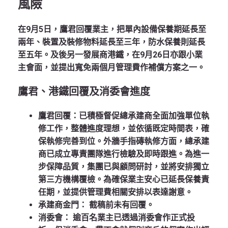
風險
在9月5日，鷹君回覆業主，把單內設備保養期延長至
兩年
、裝置及裝修物料延長至
三年
，防水保養則延長
至
五年
。及後另一發展商港鐵，在9月26日亦跟小業
主會面，並提出寬免
兩個月管理費
作補償方案之一。
鷹君、港鐵回覆及消委會進度
鷹君回覆：
已積極督促總承建商全面加強單位執
修工作，整體進度理想，並依循既定時間表，確
保執修完善到位。外牆手指磚執修方面，總承建
商已成立專責團隊進行檢驗及即時跟進。為進一
步保障品質，集團已與顧問研討，並將安排獨立
第三方機構覆檢。為確保業主安心已延長保養責
任期，並提供管理費相關安排以表達謝意。
承建商金門：
截稿前未有回覆。
消委會：
逾百名業主已透過消委會作正式投