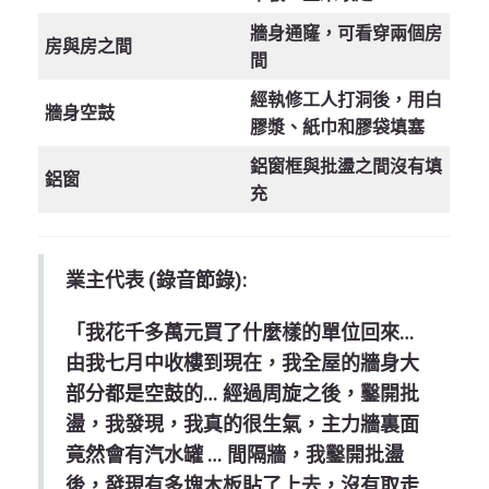
牆身通窿，可看穿兩個房
房與房之間
間
經執修工人打洞後，用白
牆身空鼓
膠漿、紙巾和膠袋填塞
鋁窗框與批盪之間沒有填
鋁窗
充
業主代表 (錄音節錄):
「我花千多萬元買了什麼樣的單位回來…
由我七月中收樓到現在，我全屋的牆身大
部分都是空鼓的… 經過周旋之後，鑿開批
盪，我發現，我真的很生氣，主力牆裏面
竟然會有汽水罐 … 間隔牆，我鑿開批盪
後，發現有多塊木板貼了上去，沒有取走