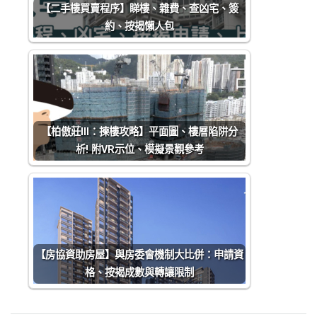
【二手樓買賣程序】睇樓、雜費、查凶宅、簽
約、按揭懶人包
【柏傲莊III：揀樓攻略】平面圖、樓層陷阱分
析! 附VR示位、模擬景觀參考
【房協資助房屋】與房委會機制大比併：申請資
格、按揭成數與轉讓限制