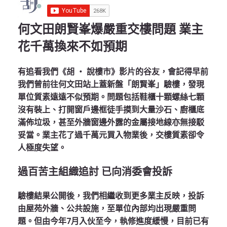
何文田朗賢峯爆嚴重交樓問題 業主
花千萬換來不如預期
有追看我們《胡 ‧ 說樓市》影片的谷友，會記得早前
我們曾前往何文田站上蓋新盤「朗賢峯」驗樓，發現
單位質素遠遠不似預期。問題包括鞋櫃十顆螺絲七顆
沒有裝上、打開窗戶邊框徒手摸到大量沙石、廚櫃底
滿佈垃圾，甚至外牆窗邊外露的金屬接地線亦無接駁
妥當。業主花了過千萬元買入物業後，交樓質素卻令
人極度失望。
過百苦主組織追討 已向消委會投訴
驗樓結果公開後，我們相繼收到更多業主反映，投訴
由屋苑外牆、公共設施，至單位內部均出現嚴重問
題。但由今年7月入伙至今，執修進度緩慢，目前已有