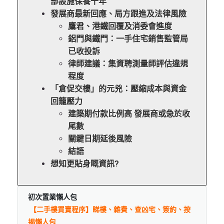
部設施保養十年
發展商最新回應、局方跟進及法律風險
鷹君、港鐵回覆及消委會進度
鋁門與鐵門：一手住宅銷售監管局
已收投訴
律師建議：集資聘測量師評估違規
程度
「倉促交樓」的元兇：壓縮成本與資金
回籠壓力
建築期付款比例高 發展商或急於收
尾數
關鍵日期延後風險
結語
想知更貼身嘅資訊?
初次置業懶人包
【二手樓買賣程序】睇樓、雜費、查凶宅、簽約、按
揭懶人包