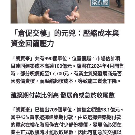
「倉促交樓」的元兇：壓縮成本與
資金回籠壓力
「朗賢峯」共有
990個
單位，位置優越。市場估計項
目連同建築成本高達
100億元
。鷹君在2024年4月開售
時，部分呎價低至
17,700元
，有業主質疑發展商是否
因劈價賣樓，而壓縮起樓成本，導致施工質素下降。
建築期付款比例高 發展商或急於收尾數
「朗賢峯」已售出
709個
單位，銷售金額達
93.1億元
。
當中43%買家選擇建築期付款。由於選擇建築期付款
的買家在樓花階段僅支付少部份樓價，發展商必須在
業主正式收樓時才能收取尾數，因此可能急於交樓以