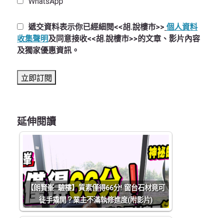
WhatsApp
遞交資料表示你已經細閱<<胡.說樓市>>
個人資料
收集聲明
及同意接收<<胡.說樓市>>的文章、影片內容
及獨家優惠資訊。
延伸閱讀
【朗賢峯: 驗樓】質素僅得66分! 窗台石材竟可
徒手撬開？業主不滿執修進度(附影片)