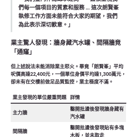
們每一個項目的質素和服務 … 這次朗賢峯
執修工作方面未能符合大家的期望，我們
為此表示深切歉意。」
業主驚人發現：牆身藏汽水罐、間隔牆竟
「通窿」
但上述說法未能消除業主怒火。畢竟「朗賢峯」平均
呎價高達
22,400元
，一個單位身價平均達
1,300萬元
，
卻未有在交樓前做足品質監控，業主極度不滿。
業主發現的單位嚴重問題
詳情
鑿開批盪後發現牆身藏有
主力牆
汽水罐
鑿開批盪後發現貼有多塊
間隔牆
木板，並未取走