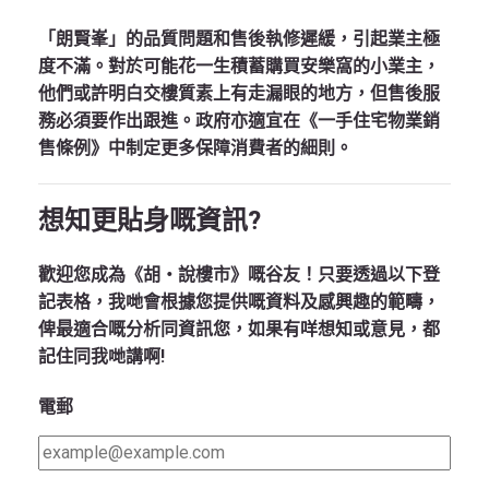
「朗賢峯」的品質問題和售後執修遲緩，引起業主極
度不滿。對於可能花一生積蓄購買安樂窩的小業主，
他們或許明白交樓質素上有走漏眼的地方，但售後服
務必須要作出跟進。政府亦適宜在《一手住宅物業銷
售條例》中制定更多保障消費者的細則。
想知更貼身嘅資訊?
歡迎您成為《胡‧說樓市》嘅谷友！只要透過以下登
記表格，我哋會根據您提供嘅資料及感興趣的範疇，
俾最適合嘅分析同資訊您，如果有咩想知或意見，都
記住同我哋講啊!
電郵