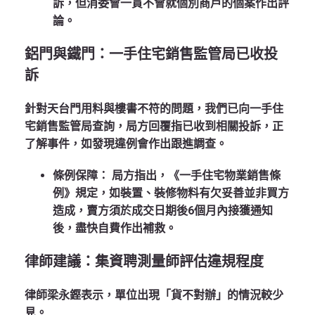
訴，但消委會一貫不會就個別商戶的個案作出評
論。
鋁門與鐵門：一手住宅銷售監管局已收投
訴
針對天台門用料與樓書不符的問題，我們已向
一手住
宅銷售監管局
查詢，局方回覆指已收到相關投訴，正
了解事件，如發現違例會作出跟進調查。
條例保障：
局方指出，《一手住宅物業銷售條
例》規定，如裝置、裝修物料有欠妥善並非買方
造成，賣方須於成交日期後
6個月
內接獲通知
後，盡快自費作出補救。
律師建議：集資聘測量師評估違規程度
律師梁永鏗表示，單位出現「貨不對辦」的情況較少
見。