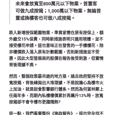
未來會放寬至800萬元以下物業，首置客
可做九成按揭；1,000萬以下物業，無論首
置或換樓客也可做八成按揭。
跌入新增按保範圍物業，準買家需在原有按保上，額
外繳交15%保費，同時新措施表明只適用現樓，並不
接受樓花申請。這也意味正在發售的一手樓樓花，除
非樓價跌入落入原有計劃範圍，否則新措施並不受
惠。因此大型發展商的股價在報告後受刺激，但實情
背後理據不高。
然而，整個政策最吊詭的地方是，過去政府堅持不放
寬按揭，背後總拋出大堆理據，不是說擔心為樓市火
上加油，就是說會影響銀行體系。然而為何當林鄭上
任兩年多，而期內私樓樓價累計再飆升13%時，放寬
按揭卻不會令樓市更趨熾熱?
這一點，我們看畢整份《施政報告》，卻也完全找不