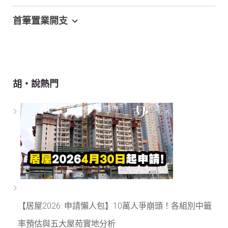
首筆置業開支
胡‧說熱門
【居屋2026: 申請懶人包】10萬人爭崩頭！各組別中籤
率預估與五大屋苑實地分析