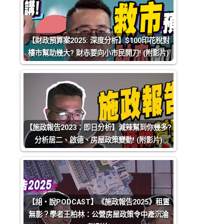
【財政預算案2025: 深度分析】$100印花稅對
樓市幫助幾大? 財赤要向小市民開刀! (附影片)
【施政報告2023：即日分析】減辣幫到你幾多?
分析居二、啟德、房屋政策變動! (附影片)
【胡‧說PODCAST】《施政報告2025》租置
無影？學者王柏林：公營房屋政策令中產沉淪