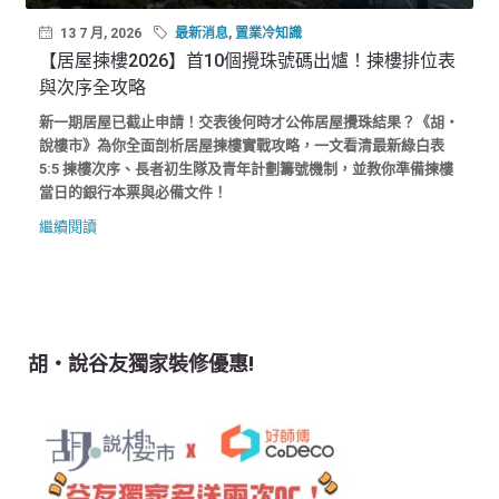
13 7 月, 2026
最新消息
,
置業冷知識
【居屋揀樓2026】首10個攪珠號碼出爐！揀樓排位表
與次序全攻略
新一期居屋已截止申請！交表後何時才公佈居屋攪珠結果？《胡‧
說樓市》為你全面剖析居屋揀樓實戰攻略，一文看清最新綠白表
5:5 揀樓次序、長者初生隊及青年計劃籌號機制，並教你準備揀樓
當日的銀行本票與必備文件！
繼續閱讀
胡‧說谷友獨家裝修優惠!