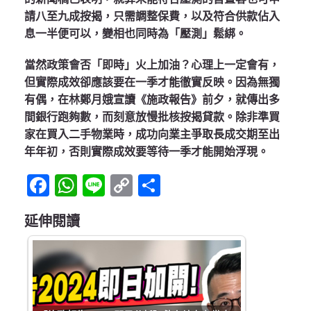
請八至九成按揭，只需調整保費，以及符合供款佔入
息一半便可以，變相也同時為「壓測」鬆綁。
當然政策會否「即時」火上加油？心理上一定會有，
但實際成效卻應該要在一季才能徹實反映。因為無獨
有偶，在林鄭月娥宣讀《施政報告》前夕，就傳出多
間銀行跑夠數，而刻意放慢批核按揭貸款。除非準買
家在買入二手物業時，成功向業主爭取長成交期至出
年年初，否則實際成效要等待一季才能開始浮現。
Facebook
WhatsApp
Line
Copy
Share
Link
延伸閱讀