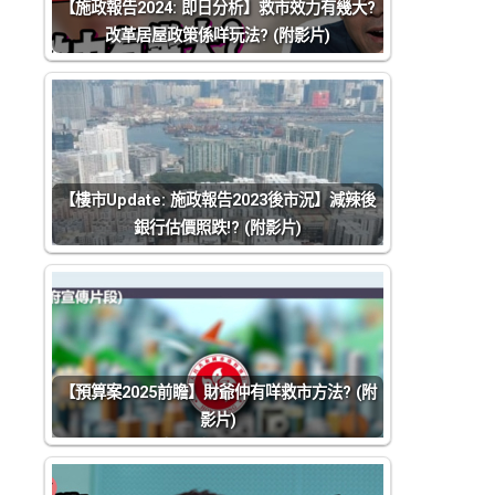
【施政報告2024: 即日分析】救市效力有幾大?
改革居屋政策係咩玩法? (附影片)
【樓市Update: 施政報告2023後市況】減辣後
銀行估價照跌!? (附影片)
【預算案2025前瞻】財爺仲有咩救市方法? (附
影片)