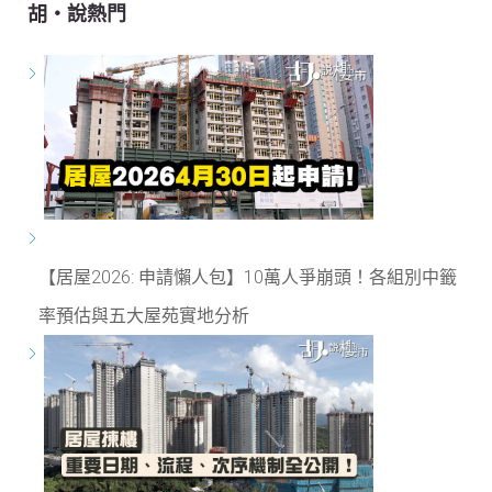
胡‧說熱門
【居屋2026: 申請懶人包】10萬人爭崩頭！各組別中籤
率預估與五大屋苑實地分析