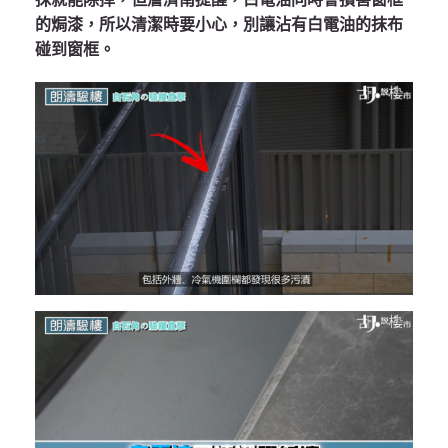
的焗漆，所以清潔時要小心，別讓沾有白電油的抹布
碰到窗框。