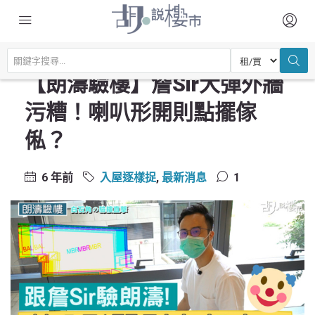
主頁
驗樓及裝修設計
入屋逐樣捉
【朗濤驗樓】詹Sir大彈外牆污糟！喇叭形開則點擺傢俬？
【朗濤驗樓】詹Sir大彈外牆
污糟！喇叭形開則點擺傢
俬？
6 年前
入屋逐樣捉
,
最新消息
1