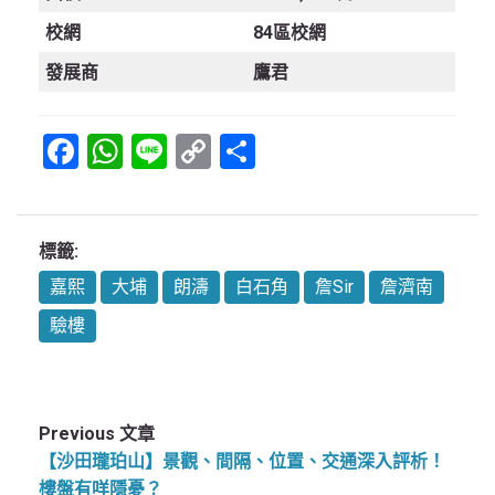
校網
84區校網
發展商
鷹君
Facebook
WhatsApp
Line
Copy
Share
Link
標籤:
嘉熙
大埔
朗濤
白石角
詹Sir
詹濟南
驗樓
Previous 文章
【沙田瓏珀山】景觀、間隔、位置、交通深入評析！
樓盤有咩隱憂？