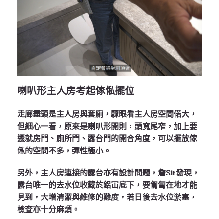
喇叭形主人房考起傢俬擺位
走廊盡頭是主人房與套廁，驟眼看主人房空間偌大，
但細心一看，原來是喇叭形開則，頭寬尾窄，加上要
遷就房門、廁所門、露台門的開合角度，可以擺放傢
俬的空間不多，彈性極小。
另外，主人房連接的露台亦有設計問題，詹Sir發現，
露台唯一的去水位收藏於鋁冚底下，要匍匐在地才能
見到，大增清潔與維修的難度，若日後去水位淤塞，
檢查亦十分麻煩。