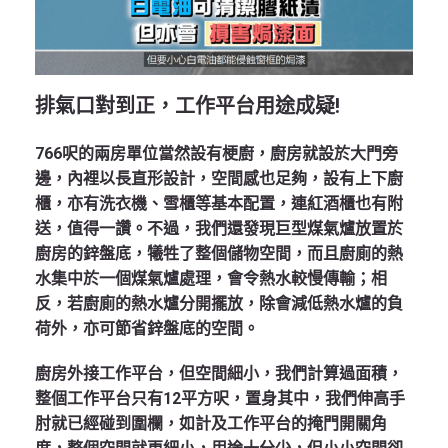
排氣口對到正，工作平台用途成疑!
766呎的兩房單位當然設有梗廚，廚房就設於大門旁
邊，內裡以長直形設計，空間感也足夠，設有上下廚
櫃，亦有洗衣機、雪櫃等基本配置，連紅酒櫃也有附
送，值得一讚。不過，我們還發現巨型煤氣爐放置於
廚房的鋅盤底，犧牲了整個儲物空間，而且廚廁的熱
水集中於一個煤氣爐處理，會令熱水較慢傳輸；相
反，若廚廁的熱水爐分開擺放，除會減低熱水爐的負
荷外，亦可節省鋅盤底的空間。
廚房外接工作平台，但空間細小，我們計算過面積，
整個工作平台只有12平方呎，置身其中，我們伸高手
肘就已經碰到圍欄，如計及工作平台的掩門開關角