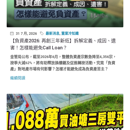
31 7 月, 2026
最新消息
,
置業冷知識
【負資產2026: 再創三年新低】拆解定義、成因、遺
害！怎樣能避免Call Loan？
金管局公布，截至2026年6月，整體負資產宗數急降至4,356宗，
按季大減62%，將有助釋放換樓鏈及促進轉按活動。究竟「負資
產」對地產市場有何影響？怎樣才能避免成為負資產苦主？
繼續閱讀