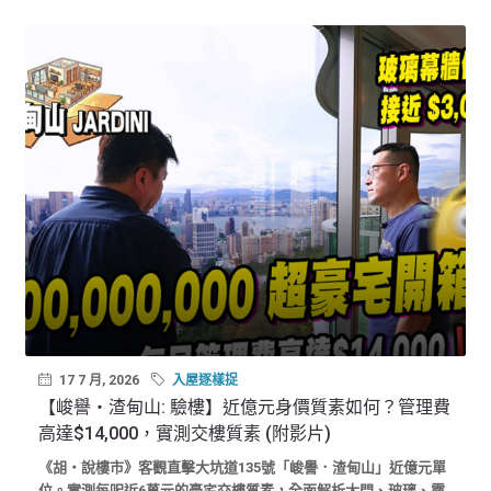
17 7 月, 2026
入屋逐樣捉
【峻譽‧渣甸山: 驗樓】近億元身價質素如何？管理費
高達$14,000，實測交樓質素 (附影片)
《胡‧說樓市》客觀直擊大坑道135號「峻譽．渣甸山」近億元單
位。實測每呎近6萬元的豪宅交樓質素，全面解析大門、玻璃、露