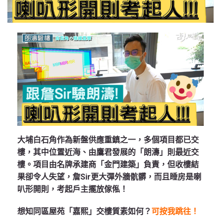
大埔白石角作為新盤供應重鎮之一，多個項目都已交
樓，其中位置近海、由鷹君發展的「朗濤」則最近交
樓。項目由名牌承建商「金門建築」負責，但收樓結
果卻令人失望，詹Sir更大彈外牆骯髒，而且睡房是喇
叭形開則，考起戶主擺放傢俬！
想知同區屋苑「嘉熙」交樓質素如何？
可按我跳往！