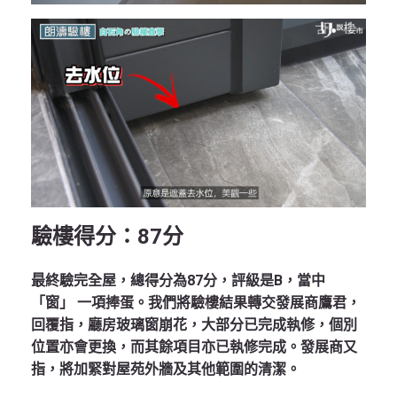
驗樓得分：87
分
最終驗完全屋，總得分為87分，評級是B，當中
「窗」 一項捧蛋。我們將驗樓結果轉交發展商鷹君，
回覆指，廳房玻璃窗崩花，大部分已完成執修，個別
位置亦會更換，而其餘項目亦已執修完成。發展商又
指，將加緊對屋苑外牆及其他範圍的清潔。