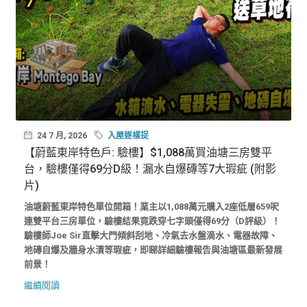
24 7 月, 2026
入屋逐樣捉
【蔚藍東岸特色戶: 驗樓】$1,088萬買油塘三房雙平
台，驗樓僅得69分D級！漏水自爆磚等7大瑕疵 (附影
片)
油塘蔚藍東岸特色單位開箱！業主以1,088萬元購入2座低層659呎
連雙平台三房單位，驗樓結果竟跌穿七字頭僅得69分（D評級）！
驗樓師Joe Sir直擊大門傾斜刮地、冷氣去水盤滴水、電器故障、
地磚自爆及牆身水漬等瑕疵，即睇詳細驗樓報告與油塘區最新發展
前景！
繼續閱讀