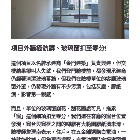
項目外牆極骯髒、玻璃窗扣至零分!
這個項目以名牌承建商「金門建築」負責興建，但交
樓結果卻叫人失望，我們登門驗樓前，都發現承建商
仍趕著清潔玻璃幕牆，但我們在驗樓單位的客廳玻璃
窗外望，仍發現外牆有不少污漬，包括灰塵、膠紙
漬、影響第一觀感。
而且，單位的玻璃窗崩花、刮花隨處可見，拖累
「窗」這個細項扣至零分。我們還在客廳的窗台位置
發現，窗台與窗框之間的唧膠有大範圍膠紙漬未清。
驗樓師詹濟南表示，住戶可在五金舖選購白電油，一
抹就能除掉，但詹濟南提醒，白電油同時會損害窗框