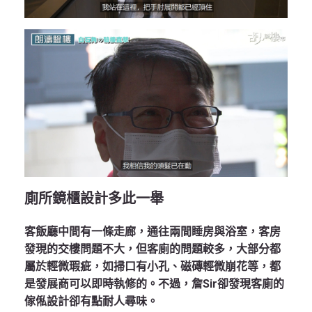
廁所鏡櫃設計多此一舉
客飯廳中間有一條走廊，通往兩間睡房與浴室，客房
發現的交樓問題不大，但客廁的問題較多，大部分都
屬於輕微瑕疵，如掃口有小孔、磁磚輕微崩花等，都
是發展商可以即時執修的。不過，詹Sir卻發現客廁的
傢俬設計卻有點耐人尋味。