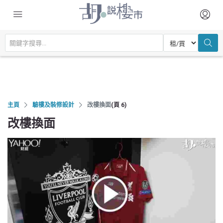
主頁
驗樓及裝修設計
改樓換面
(頁 6)
改樓換面