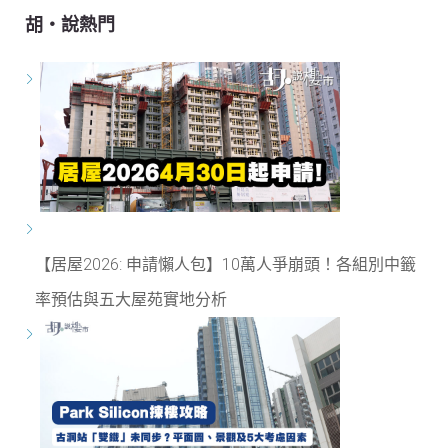
胡‧說熱門
【居屋2026: 申請懶人包】10萬人爭崩頭！各組別中籤
率預估與五大屋苑實地分析