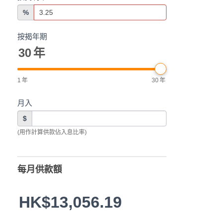
%
按揭年期
30
年
1
年
30
年
月入
$
(用作計算供款佔入息比率)
每月供款額
HK$13,056.19