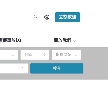
立刻放盤
家優惠放送!
關於我們
區
分區
指標屋苑
搜尋