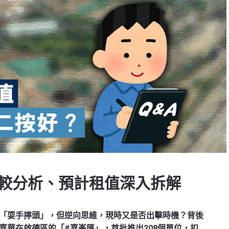
較分析、預計租值深入拆解
「耍手擰頭」，但逆向思維，現時又是否出擊時機？背後
嘉華在啟德區的「#嘉峯匯」，首批推出208個單位，扣