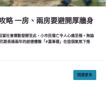
攻略 一房、兩房要避開厚牆身
但當社會運動發酵至此，小市民傷亡令人心痛至極。無論
花期長達兩年的啟德樓盤「#嘉峯匯」在這個氣氛下推
閱讀更多