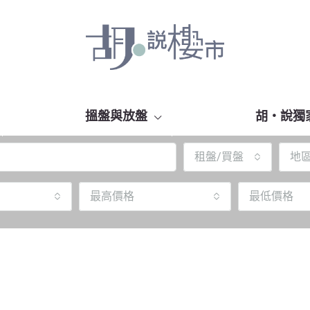
搵盤與放盤
胡‧說獨
租盤/買盤
地
最高價格
最低價格