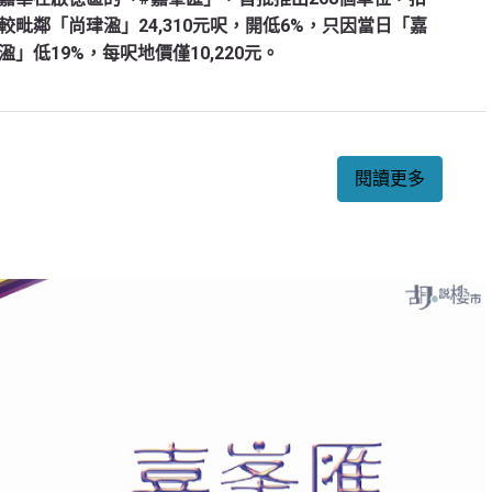
，較毗鄰「尚珒溋」24,310元呎，開低6%，只因當日「嘉
低19%，每呎地價僅10,220元。
閱讀更多