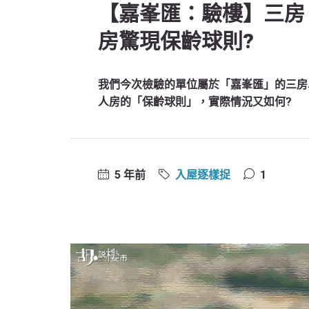
【嘉峯匯：驗樓】三房、
房驚現保齡球則?
我們今次檢驗的單位屬於「嘉峯匯」的三房單
人房的「保齡球則」，實際情況又如何?
5 年前
入屋逐樣捉
1