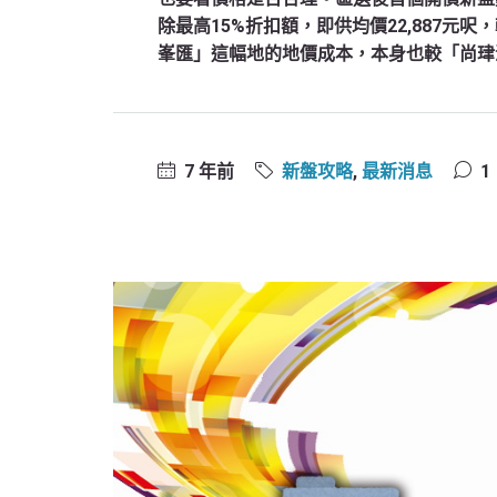
除最高15%折扣額，即供均價22,887元呎
峯匯」這幅地的地價成本，本身也較「尚珒溋」
7 年前
新盤攻略
,
最新消息
1