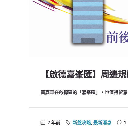
【啟德嘉峯匯】周邊規
買嘉華在啟德區的「嘉峯匯」，也值得留意
7 年前
新盤攻略
,
最新消息
1