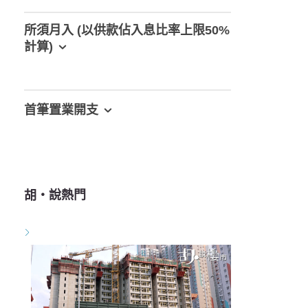
所須月入 (以供款佔入息比率上限50%
計算)
首筆置業開支
胡‧說熱門