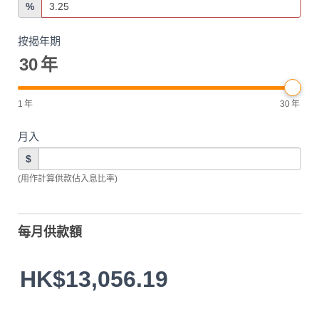
%
按揭年期
30
年
1
年
30
年
月入
$
(用作計算供款佔入息比率)
每月供款額
HK$13,056.19