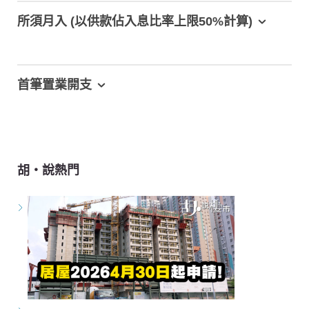
所須月入 (以供款佔入息比率上限50%計算)
首筆置業開支
胡‧說熱門