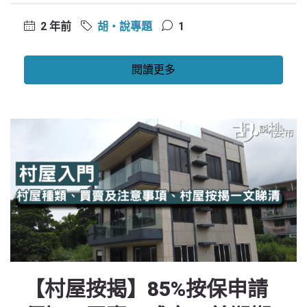
2 年前
胡‧說專題
1
閱讀更多
【村屋按揭】85%按保申請